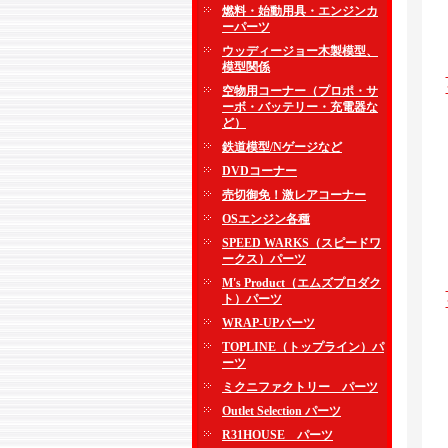
燃料・始動用具・エンジンカ
ーパーツ
ウッディージョー木製模型、
模型関係
空物用コーナー（プロポ・サ
ーボ・バッテリー・充電器な
ど）
鉄道模型/Nゲージなど
DVDコーナー
売切御免！激レアコーナー
OSエンジン各種
SPEED WARKS（スピードワ
ークス）パーツ
M's Product（エムズプロダク
ト）パーツ
WRAP-UPパーツ
TOPLINE（トップライン）パ
ーツ
ミクニファクトリー パーツ
Outlet Selection パーツ
R31HOUSE パーツ