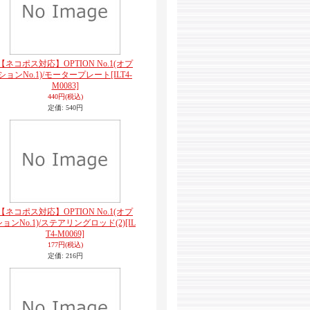
【ネコポス対応】OPTION No.1(オプ
ションNo.1)/モータープレート
[ILT4-
M0083]
440円
(税込)
定価
:
540円
【ネコポス対応】OPTION No.1(オプ
ションNo.1)/ステアリングロッド(2)
[IL
T4-M0069]
177円
(税込)
定価
:
216円