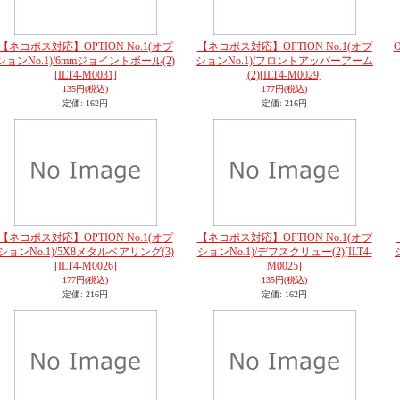
【ネコポス対応】OPTION No.1(オプ
【ネコポス対応】OPTION No.1(オプ
ションNo.1)/6mmジョイントボール(2)
ションNo.1)/フロントアッパーアーム
[ILT4-M0031]
(2)
[ILT4-M0029]
135円
(税込)
177円
(税込)
定価
:
162円
定価
:
216円
【ネコポス対応】OPTION No.1(オプ
【ネコポス対応】OPTION No.1(オプ
ションNo.1)/5X8メタルベアリング(3)
ションNo.1)/デフスクリュー(2)
[ILT4-
[ILT4-M0026]
M0025]
177円
(税込)
135円
(税込)
定価
:
216円
定価
:
162円