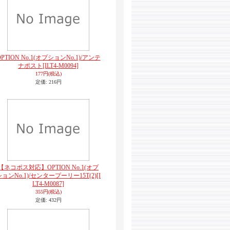
OPTION No.1(オプションNo.1)/アンテ
ナポスト
[ILT4-M0094]
177円
(税込)
定価
:
216円
【ネコポス対応】OPTION No.1(オプ
ションNo.1)/センタープーリー15T(2)
[I
LT4-M0087]
355円
(税込)
定価
:
432円