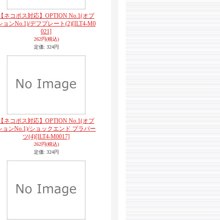
【ネコポス対応】OPTION No.1(オプ
ションNo.1)/デフプレート(2)
[ILT4-M0
021]
262円
(税込)
定価
:
324円
【ネコポス対応】OPTION No.1(オプ
ションNo.1)/ショックエンド プラパー
ツ(4)
[ILT4-M0017]
262円
(税込)
定価
:
324円