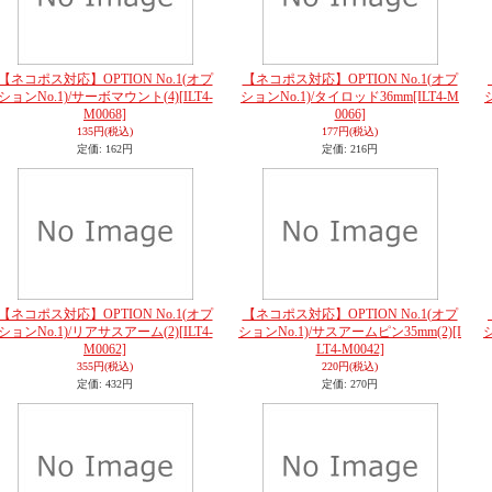
【ネコポス対応】OPTION No.1(オプ
【ネコポス対応】OPTION No.1(オプ
ションNo.1)/サーボマウント(4)
[ILT4-
ションNo.1)/タイロッド36mm
[ILT4-M
M0068]
0066]
135円
(税込)
177円
(税込)
定価
:
162円
定価
:
216円
【ネコポス対応】OPTION No.1(オプ
【ネコポス対応】OPTION No.1(オプ
ションNo.1)/リアサスアーム(2)
[ILT4-
ションNo.1)/サスアームピン35mm(2)
[I
M0062]
LT4-M0042]
355円
(税込)
220円
(税込)
定価
:
432円
定価
:
270円