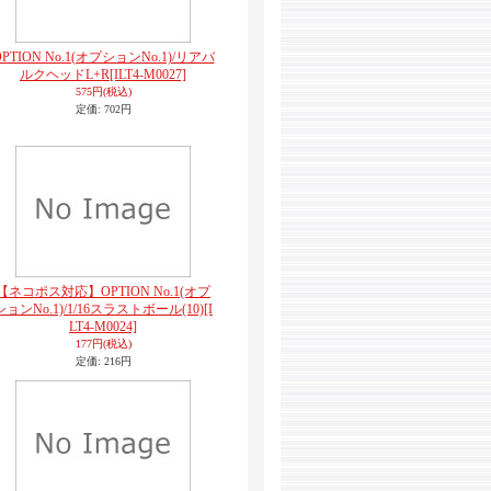
OPTION No.1(オプションNo.1)/リアバ
ルクヘッドL+R
[ILT4-M0027]
575円
(税込)
定価
:
702円
【ネコポス対応】OPTION No.1(オプ
ションNo.1)/1/16スラストボール(10)
[I
LT4-M0024]
177円
(税込)
定価
:
216円