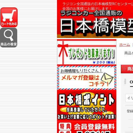
ラジコン全国通販の日本橋模型RCセンター
全国のお客様にお届けします！
ホーム
商品
商
O
イ
登