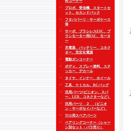
作コーナー
プロポ、受信機、スタートセ
ット、セカンドパック
フタバパーツ・サーボケース
等
サーボ、ブラシレスESC、ブ
ラシモーター用ESC、モータ
ー
充電器、バッテリー、コネク
ター、安定化電源
電動ガンコーナー
ボディ、スプレー塗料、ステ
ッカー、デカール
タイヤ、インナー、ホイール
工具、ケミカル、RCバッグ
汎用パーツ(ピニオン、スパ
ー、LED、コネクターなど）
汎用パーツ ２ （ピニオ
ン・サーボセイバーなど）
TGS用スペアパーツ
ベアリングコーナー（シャー
シ別セット・バラ売り）