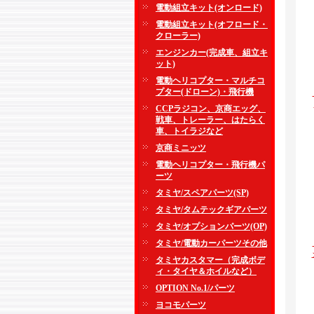
電動組立キット(オンロード)
電動組立キット(オフロード・
クローラー)
エンジンカー(完成車、組立キ
ット)
電動ヘリコプター・マルチコ
プター(ドローン)・飛行機
CCPラジコン、京商エッグ、
戦車、トレーラー、はたらく
車、トイラジなど
京商ミニッツ
電動ヘリコプター・飛行機パ
ーツ
タミヤ/スペアパーツ(SP)
タミヤ/タムテックギアパーツ
タミヤ/オプションパーツ(OP)
タミヤ/電動カーパーツその他
タミヤカスタマー（完成ボデ
ィ・タイヤ＆ホイルなど）
OPTION No.1/パーツ
ヨコモパーツ