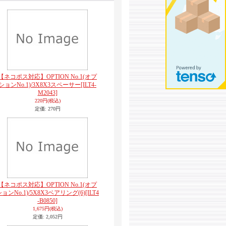
【ネコポス対応】OPTION No.1(オプ
ションNo.1)/3X8X3スペーサー
[ILT4-
M2043]
220円
(税込)
定価
:
270円
【ネコポス対応】OPTION No.1(オプ
ションNo.1)/5X8X3ベアリング(6)
[ILT4
-B0850]
1,675円
(税込)
定価
:
2,052円