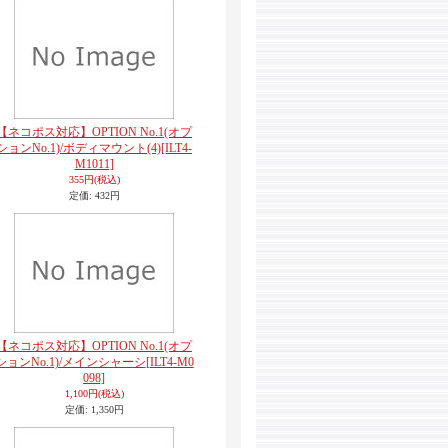
【ネコポス対応】OPTION No.1(オプ
ションNo.1)/ボディマウント(4)
[ILT4-
M1011]
355円
(税込)
定価
:
432円
【ネコポス対応】OPTION No.1(オプ
ションNo.1)/メインシャーシ
[ILT4-M0
098]
1,100円
(税込)
定価
:
1,350円