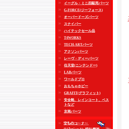
イーグル・ミニ四駆用パーツ
G-FORCE(ジーフォース)
オーバードーズパーツ
スナイパー
ハイテックセール品
T4WORKS
TECH-ARTパーツ
アクソンパーツ
レーヴ・ディーパーツ
任天堂(ニンテンドー)
LABパーツ
ワールドプロ
おもちゃホビー
GRAFIT(グラフィット)
安全靴、レインコート、ベス
トなど
京商パーツ