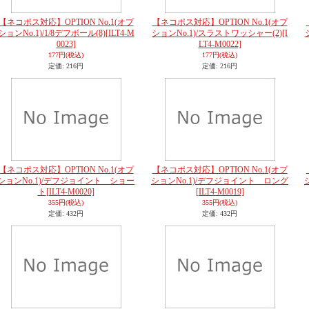
【ネコポス対応】OPTION No.1(オプ
【ネコポス対応】OPTION No.1(オプ
ションNo.1)/1/8デフボール(8)
[ILT4-M
ションNo.1)/スラストワッシャー(2)
[I
0023]
LT4-M0022]
177円
(税込)
177円
(税込)
定価
:
216円
定価
:
216円
【ネコポス対応】OPTION No.1(オプ
【ネコポス対応】OPTION No.1(オプ
ションNo.1)/デフジョイント ショー
ションNo.1)/デフジョイント ロング
ト
[ILT4-M0020]
[ILT4-M0019]
355円
(税込)
355円
(税込)
定価
:
432円
定価
:
432円