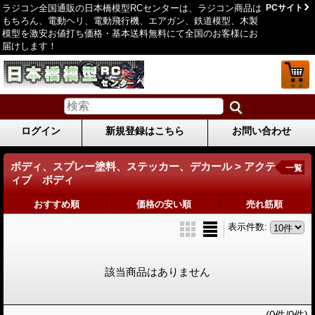
ラジコン全国通販の日本橋模型RCセンターは、ラジコン商品は
PCサイト
もちろん、電動ヘリ、電動飛行機、エアガン、鉄道模型、木製
模型を激安お値打ち価格・基本送料無料にて全国のお客様にお
届けします！
ログイン
新規登録はこちら
お問い合わせ
ボディ、スプレー塗料、ステッカー、デカール > アクテ
一覧
ィブ ボディ
おすすめ順
価格の安い順
売れ筋順
表示件数
:
該当商品はありません
(0件/0件)