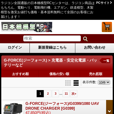
ラジコン全国通販の日本橋模型RCセンターは、ラジコン商品は
PCサイト
もちろん、電動ヘリ、電動飛行機、エアガン、鉄道模型、木製
模型を激安お値打ち価格・基本送料無料にて全国のお客様にお
届けします！
ログイン
新規登録はこちら
お問い合わせ
G-FORCE(ジーフォース) > 充電器・安定化電源・バッ
一覧
テリーなど
おすすめ順
価格の安い順
売れ筋順
表示件数
:
...
1
2
3
11
次
»
G-FORCE(ジーフォース)/G0399/1080 UAV
DRONE CHARGER
[G0399]
47,850円
(税込)