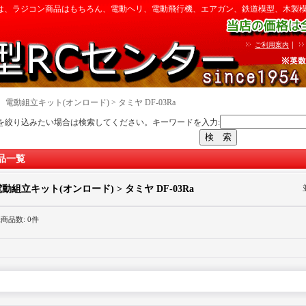
は、ラジコン商品はもちろん、電動ヘリ、電動飛行機、エアガン、鉄道模型、木製
｜
ご利用案内
｜
電動組立キット(オンロード) > タミヤ DF-03Ra
を絞り込みたい場合は検索してください。キーワードを入力:
品一覧
動組立キット(オンロード) > タミヤ DF-03Ra
録商品数
:
0件