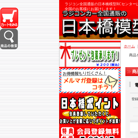
ラジコン全国通販の日本橋模型RCセンター
全国のお客様にお届けします！
ホーム
商品
商
電
登