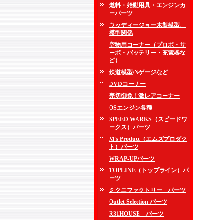
燃料・始動用具・エンジンカ
ーパーツ
ウッディージョー木製模型、
模型関係
空物用コーナー（プロポ・サ
ーボ・バッテリー・充電器な
ど）
鉄道模型/Nゲージなど
DVDコーナー
売切御免！激レアコーナー
OSエンジン各種
SPEED WARKS（スピードワ
ークス）パーツ
M's Product（エムズプロダク
ト）パーツ
WRAP-UPパーツ
TOPLINE（トップライン）パ
ーツ
ミクニファクトリー パーツ
Outlet Selection パーツ
R31HOUSE パーツ