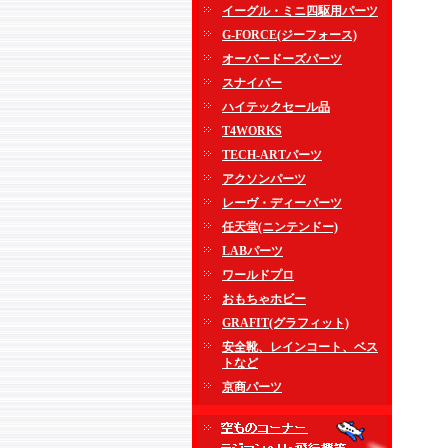
イーグル・ミニ四駆用パーツ
G-FORCE(ジーフォース)
オーバードーズパーツ
スナイパー
ハイテックセール品
T4WORKS
TECH-ARTパーツ
アクソンパーツ
レーヴ・ディーパーツ
任天堂(ニンテンドー)
LABパーツ
ワールドプロ
おもちゃホビー
GRAFIT(グラフィット)
安全靴、レインコート、ベス
トなど
京商パーツ