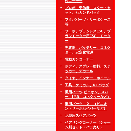
作コーナー
プロポ、受信機、スタートセ
ット、セカンドパック
フタバパーツ・サーボケース
等
サーボ、ブラシレスESC、ブ
ラシモーター用ESC、モータ
ー
充電器、バッテリー、コネク
ター、安定化電源
電動ガンコーナー
ボディ、スプレー塗料、ステ
ッカー、デカール
タイヤ、インナー、ホイール
工具、ケミカル、RCバッグ
汎用パーツ(ピニオン、スパ
ー、LED、コネクターなど）
汎用パーツ ２ （ピニオ
ン・サーボセイバーなど）
TGS用スペアパーツ
ベアリングコーナー（シャー
シ別セット・バラ売り）