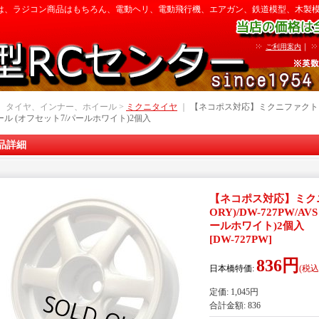
は、ラジコン商品はもちろん、電動ヘリ、電動飛行機、エアガン、鉄道模型、木製
｜
ご利用案内
｜ タイヤ、インナー、ホイール >
ミクニタイヤ
｜
【ネコポス対応】ミクニファクトリー(MI
イール (オフセット7/パールホワイト)2個入
品詳細
【ネコポス対応】ミクニフ
ORY)/DW-727PW/A
ールホワイト)2個入
[
DW-727PW
]
836円
日本橋特価
:
(税込
定価
:
1,045円
合計金額
:
836