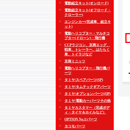
電動組立キット(オンロード)
電動組立キット(オフロード・
クローラー)
エンジンカー(完成車、組立キ
ット)
電動ヘリコプター・マルチコ
プター(ドローン)・飛行機
CCPラジコン、京商エッグ、
戦車、トレーラー、はたらく
車、トイラジなど
京商ミニッツ
電動ヘリコプター・飛行機パ
ーツ
タミヤ/スペアパーツ(SP)
タミヤ/タムテックギアパーツ
タミヤ/オプションパーツ(OP)
タミヤ/電動カーパーツその他
タミヤカスタマー（完成ボデ
ィ・タイヤ＆ホイルなど）
OPTION No.1/パーツ
ヨコモパーツ