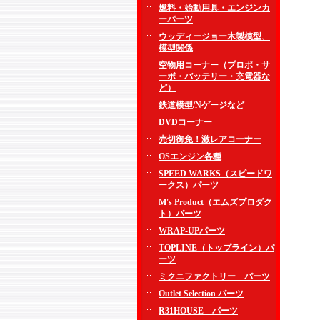
燃料・始動用具・エンジンカ
ーパーツ
ウッディージョー木製模型、
模型関係
空物用コーナー（プロポ・サ
ーボ・バッテリー・充電器な
ど）
鉄道模型/Nゲージなど
DVDコーナー
売切御免！激レアコーナー
OSエンジン各種
SPEED WARKS（スピードワ
ークス）パーツ
M's Product（エムズプロダク
ト）パーツ
WRAP-UPパーツ
TOPLINE（トップライン）パ
ーツ
ミクニファクトリー パーツ
Outlet Selection パーツ
R31HOUSE パーツ