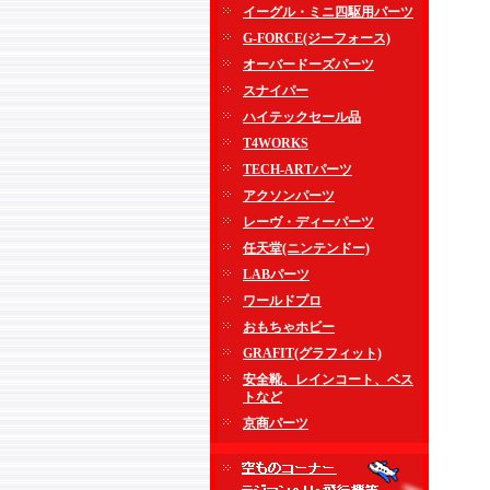
イーグル・ミニ四駆用パーツ
G-FORCE(ジーフォース)
オーバードーズパーツ
スナイパー
ハイテックセール品
T4WORKS
TECH-ARTパーツ
アクソンパーツ
レーヴ・ディーパーツ
任天堂(ニンテンドー)
LABパーツ
ワールドプロ
おもちゃホビー
GRAFIT(グラフィット)
安全靴、レインコート、ベス
トなど
京商パーツ