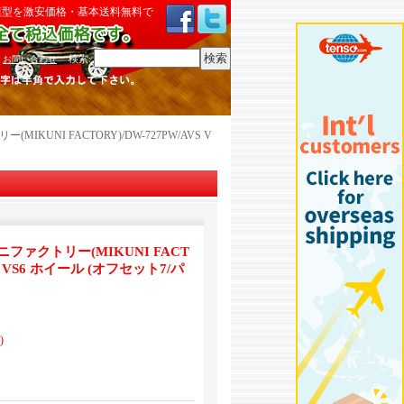
模型を激安価格・基本送料無料で
検索
:
お問い合わせ
KUNI FACTORY)/DW-727PW/AVS V
ァクトリー(MIKUNI FACT
VS VS6 ホイール (オフセット7/パ
)