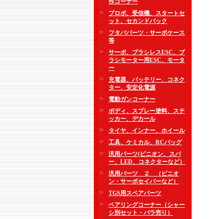
作コーナー
プロポ、受信機、スタートセ
ット、セカンドパック
フタバパーツ・サーボケース
等
サーボ、ブラシレスESC、ブ
ラシモーター用ESC、モータ
ー
充電器、バッテリー、コネク
ター、安定化電源
電動ガンコーナー
ボディ、スプレー塗料、ステ
ッカー、デカール
タイヤ、インナー、ホイール
工具、ケミカル、RCバッグ
汎用パーツ(ピニオン、スパ
ー、LED、コネクターなど）
汎用パーツ ２ （ピニオ
ン・サーボセイバーなど）
TGS用スペアパーツ
ベアリングコーナー（シャー
シ別セット・バラ売り）