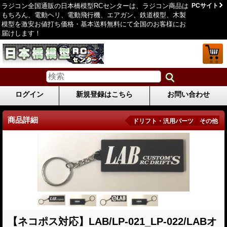
ラジコン全国通販の日本橋模型RCセンターは、ラジコン商品は
PCサイト
もちろん、電動ヘリ、電動飛行機、エアガン、鉄道模型、木製
模型を激安お値打ち価格・基本送料無料にて全国のお客様にお
届けします！
ログイン
新規登録はこちら
お問い合わせ
商品詳細
ドリフト・汎用パーツ その他
【ネコポス対応】LAB/LP-021_LP-022/LABオ