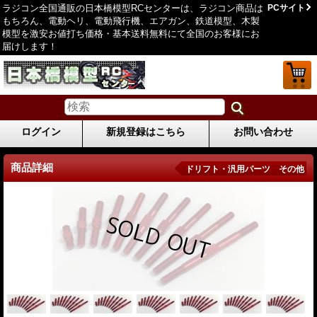
ラジコン全国通販の日本橋模型RCセンターは、ラジコン商品は
PCサイト
もちろん、電動ヘリ、電動飛行機、エアガン、鉄道模型、木製
模型を激安お値打ち価格・基本送料無料にて全国のお客様にお
届けします！
ログイン
新規登録はこちら
お問い合わせ
商品詳細
ドリフト・汎用パーツ その他