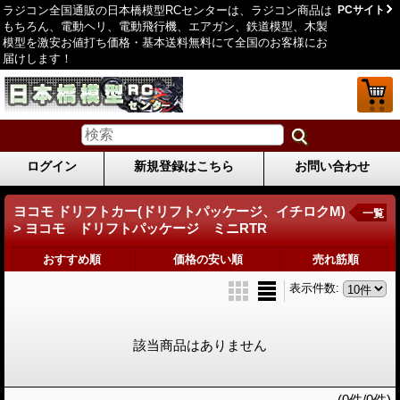
ラジコン全国通販の日本橋模型RCセンターは、ラジコン商品は
PCサイト
もちろん、電動ヘリ、電動飛行機、エアガン、鉄道模型、木製
模型を激安お値打ち価格・基本送料無料にて全国のお客様にお
届けします！
ログイン
新規登録はこちら
お問い合わせ
ヨコモ ドリフトカー(ドリフトパッケージ、イチロクM)
一覧
> ヨコモ ドリフトパッケージ ミニRTR
おすすめ順
価格の安い順
売れ筋順
表示件数
:
該当商品はありません
(0件/0件)