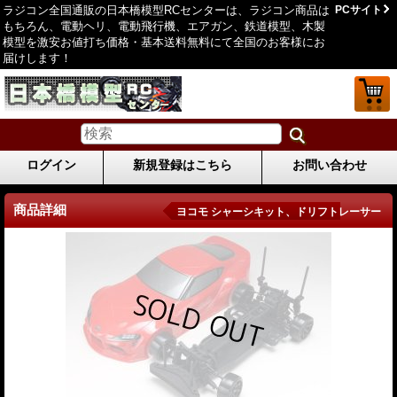
ラジコン全国通販の日本橋模型RCセンターは、ラジコン商品は
PCサイト
もちろん、電動ヘリ、電動飛行機、エアガン、鉄道模型、木製
模型を激安お値打ち価格・基本送料無料にて全国のお客様にお
届けします！
ログイン
新規登録はこちら
お問い合わせ
商品詳細
ヨコモ シャーシキット、ドリフトレーサー