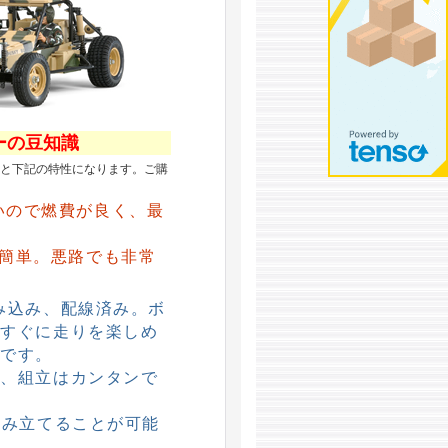
ーの豆知識
ると下記の特性になります。ご購
いので燃費が良く、最
が簡単。悪路でも非常
み込み、配線済み。ボ
てすぐに走りを楽しめ
ルです。
ら、組立はカンタンで
組み立てることが可能