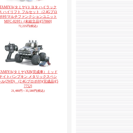
TAMIYA(タミヤ)/トヨタ ハイラック
ス ハイリフト フルセット（2.4Gプロ
ポ付/マルチファンクションユニット
MFC-02付）(未組立品)
[57060]
72,225円
(税込)
TAMIYA(タミヤ)/XB(完成車）ミッド
ナイトパンプキン メタリックスペシ
ャル(2WD) (2.4Gプロポ付)(完成品)
[5
7752]
21,480円～35,580円
(税込)