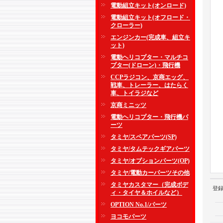
電動組立キット(オンロード)
電動組立キット(オフロード・
クローラー)
エンジンカー(完成車、組立キ
ット)
電動ヘリコプター・マルチコ
プター(ドローン)・飛行機
CCPラジコン、京商エッグ、
戦車、トレーラー、はたらく
車、トイラジなど
京商ミニッツ
電動ヘリコプター・飛行機パ
ーツ
タミヤ/スペアパーツ(SP)
タミヤ/タムテックギアパーツ
タミヤ/オプションパーツ(OP)
タミヤ/電動カーパーツその他
タミヤカスタマー（完成ボデ
登
ィ・タイヤ＆ホイルなど）
OPTION No.1/パーツ
ヨコモパーツ