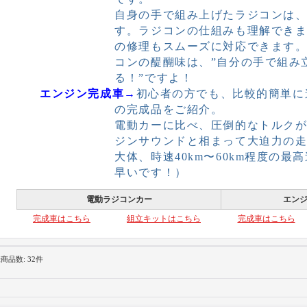
自身の手で組み上げたラジコンは
す。ラジコンの仕組みも理解でき
の修理もスムーズに対応できます
コンの醍醐味は、”自分の手で組み
る！”ですよ！
エンジン完成車→
初心者の方でも、比較的簡単に
の完成品をご紹介。
電動カーに比べ、圧倒的なトルク
ジンサウンドと相まって大迫力の
大体、時速40km〜60km程度の
早いです！）
電動ラジコンカー
エン
完成車はこちら
組立キットはこちら
完成車はこちら
録商品数
:
32件