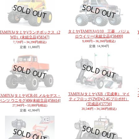
タミヤ(TAMIYA)/1/10 三菱 パジェ
TAMIYA(タミヤ)/ランチボックス（2
ロウイリー(未組立品)
[58499]
WD）(未組立品)
[58347]
9,690円～36,260円
(税込)
7,720円～34,290円
(税込)
定価
:
14,904円
定価
:
11,880円
TAMIYA(タミヤ)/XB（完成車） マイ
TAMIYA(タミヤ)/CR-01 メルセデス・
ティフロッグ(2WD)(2.4Gプロポ付）
ベンツ ウニモグ406(未組立品)
[58414]
(完成品)
[57756]
27,940円～53,880円
(税込)
20,540円～34,580円
(税込)
定価
:
42,984円