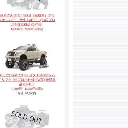
TAMIYA(タミヤ)/XB（完成車）グラ
スホッパー 2WDバギー (2.4Gプロ
ポ付)(完成品)
[57746]
14,950円～28,990円
(税込)
タミヤ(TAMIYA)/トヨタ TUNDRA ハ
イリフト 4chプロポ仕様(4WD)(未組立
品)
[58415]
41,880円～45,260円
(税込)
定価
:
63,800円