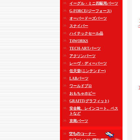
イーグル・ミニ四駆用パーツ
G-FORCE(ジーフォース)
オーバードーズパーツ
スナイパー
ハイテックセール品
T4WORKS
TECH-ARTパーツ
アクソンパーツ
レーヴ・ディーパーツ
任天堂(ニンテンドー)
LABパーツ
ワールドプロ
おもちゃホビー
GRAFIT(グラフィット)
安全靴、レインコート、ベス
トなど
京商パーツ