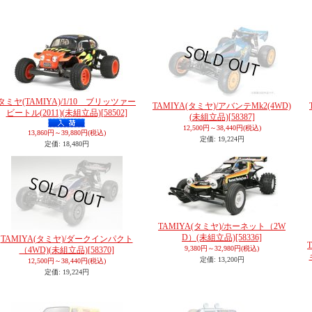
タミヤ(TAMIYA)/1/10 ブリッツァー
TAMIYA(タミヤ)/アバンテMk2(4WD)
ビートル(2011)(未組立品)
[58502]
(未組立品)
[58387]
12,500円～38,440円
(税込)
13,860円～39,880円
(税込)
定価
:
19,224円
定価
:
18,480円
TAMIYA(タミヤ)/ホーネット（2W
D）(未組立品)
[58336]
TAMIYA(タミヤ)/ダークインパクト
9,380円～32,980円
(税込)
（4WD)(未組立品)
[58370]
定価
:
13,200円
12,500円～38,440円
(税込)
定価
:
19,224円