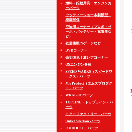
燃料・始動用具・エンジンカ
ーパーツ
ウッディージョー木製模型、
模型関係
空物用コーナー（プロポ・サ
ーボ・バッテリー・充電器な
ど）
鉄道模型/Nゲージなど
DVDコーナー
売切御免！激レアコーナー
OSエンジン各種
SPEED WARKS（スピードワ
ークス）パーツ
M's Product（エムズプロダク
ト）パーツ
WRAP-UPパーツ
TOPLINE（トップライン）パ
ーツ
ミクニファクトリー パーツ
Outlet Selection パーツ
R31HOUSE パーツ