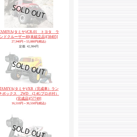
TAMIYA(タミヤ)/CR-01 トヨタ ラ
ンドクルーザー40(未組立品)
[58405]
27,940円～53,880円
(税込)
定価
:
42,984円
TAMIYA(タミヤ)/XB（完成車）ラン
チボックス 2WD (2.4Gプロポ付）
(完成品)
[57749]
16,510円～30,550円
(税込)