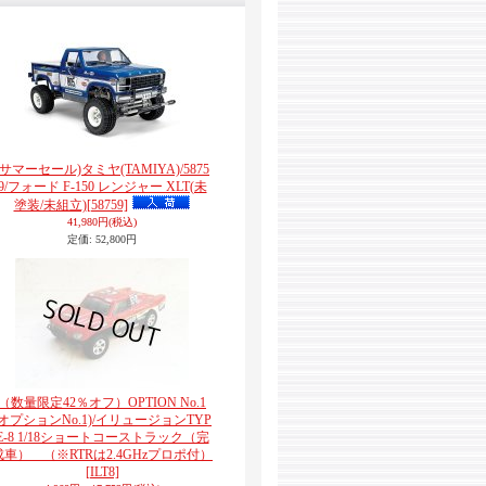
(サマーセール)タミヤ(TAMIYA)/5875
9/フォード F-150 レンジャー XLT(未
塗装/未組立)
[58759]
41,980円
(税込)
定価
:
52,800円
（数量限定42％オフ）OPTION No.1
(オプションNo.1)/イリュージョンTYP
E-8 1/18ショートコーストラック（完
成車） （※RTRは2.4GHzプロポ付）
[ILT8]