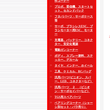
作コーナー
プロポ、受信機、スタートセ
ット、セカンドパック
フタバパーツ・サーボケース
等
サーボ、ブラシレスESC、ブ
ラシモーター用ESC、モータ
ー
充電器、バッテリー、コネク
ター、安定化電源
電動ガンコーナー
ボディ、スプレー塗料、ステ
ッカー、デカール
タイヤ、インナー、ホイール
工具、ケミカル、RCバッグ
汎用パーツ(ピニオン、スパ
ー、LED、コネクターなど）
汎用パーツ ２ （ピニオ
ン・サーボセイバーなど）
TGS用スペアパーツ
ベアリングコーナー（シャー
シ別セット・バラ売り）