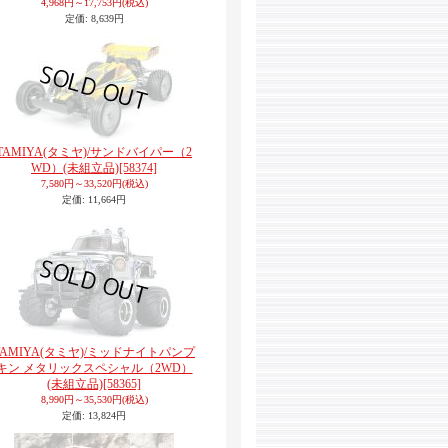
4,968円～17,753円
(税込)
定価
:
8,639円
TAMIYA(タミヤ)/サンドバイパー（2
WD）(未組立品)
[58374]
7,580円～33,520円
(税込)
定価
:
11,664円
TAMIYA(タミヤ)/ミッドナイトパンプ
キン メタリックスペシャル（2WD）
(未組立品)
[58365]
8,990円～35,530円
(税込)
定価
:
13,824円