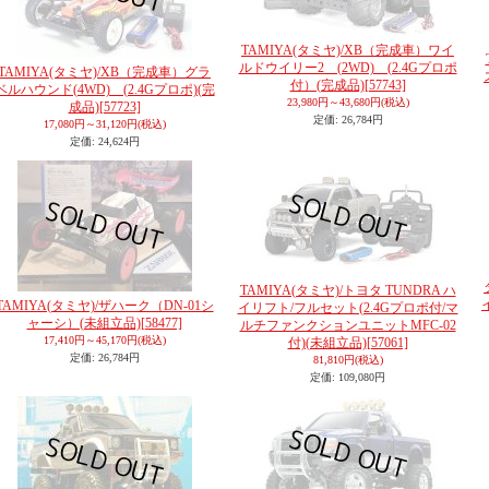
TAMIYA(タミヤ)/XB（完成車）ワイ
ルドウイリー2 (2WD) (2.4Gプロポ
TAMIYA(タミヤ)/XB（完成車）グラ
付）(完成品)
[57743]
ベルハウンド(4WD) (2.4Gプロポ)(完
23,980円～43,680円
(税込)
成品)
[57723]
定価
:
26,784円
17,080円～31,120円
(税込)
定価
:
24,624円
TAMIYA(タミヤ)/トヨタ TUNDRA ハ
TAMIYA(タミヤ)/ザハーク（DN-01シ
イリフト/フルセット(2.4Gプロポ付/マ
ャーシ）(未組立品)
[58477]
ルチファンクションユニットMFC-02
17,410円～45,170円
(税込)
付)(未組立品)
[57061]
定価
:
26,784円
81,810円
(税込)
定価
:
109,080円