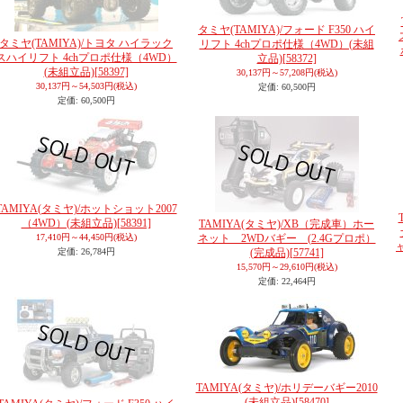
タミヤ(TAMIYA)/フォード F350 ハイ
タミヤ(TAMIYA)/トヨタ ハイラック
リフト 4chプロポ仕様（4WD）(未組
スハイリフト 4chプロポ仕様（4WD）
立品)
[58372]
(未組立品)
[58397]
30,137円～57,208円
(税込)
30,137円～54,503円
(税込)
定価
:
60,500円
定価
:
60,500円
TAMIYA(タミヤ)/ホットショット2007
（4WD）(未組立品)
[58391]
TAMIYA(タミヤ)/XB（完成車）ホー
17,410円～44,450円
(税込)
ネット 2WDバギー (2.4Gプロポ）
定価
:
26,784円
(完成品)
[57741]
15,570円～29,610円
(税込)
定価
:
22,464円
TAMIYA(タミヤ)/ホリデーバギー2010
(未組立品)
[58470]