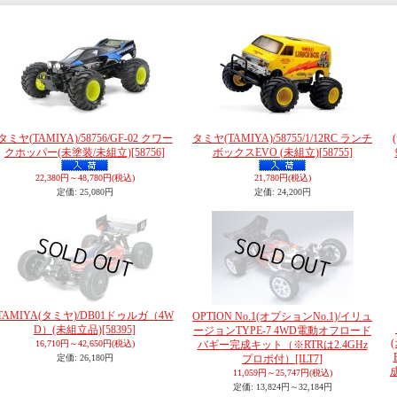
タミヤ(TAMIYA)/58756/GF-02 クワー
タミヤ(TAMIYA)/58755/1/12RC ランチ
クホッパー(未塗装/未組立)
[58756]
ボックスEVO (未組立)
[58755]
22,380円～48,780円
(税込)
21,780円
(税込)
定価
:
25,080円
定価
:
24,200円
TAMIYA(タミヤ)/DB01ドゥルガ（4W
OPTION No.1(オプションNo.1)/イリュ
D）(未組立品)
[58395]
ージョンTYPE-7 4WD電動オフロード
16,710円～42,650円
(税込)
バギー完成キット（※RTRは2.4GHz
定価
:
26,180円
プロポ付）
[ILT7]
11,059円～25,747円
(税込)
定価
:
13,824円～32,184円