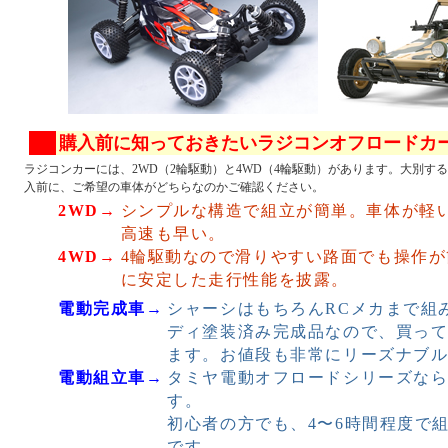
購入前に知っておきたいラジコンオフロードカ
ラジコンカーには、2WD（2輪駆動）と4WD（4輪駆動）があります。大別す
入前に、ご希望の車体がどちらなのかご確認ください。
2WD→
シンプルな構造で組立が簡単。車体が軽
高速も早い。
4WD→
4輪駆動なので滑りやすい路面でも操作
に安定した走行性能を披露。
電動完成車→
シャーシはもちろんRCメカまで組
ディ塗装済み完成品なので、買っ
ます。お値段も非常にリーズナブ
電動組立車→
タミヤ電動オフロードシリーズな
す。
初心者の方でも、4〜6時間程度で
です。