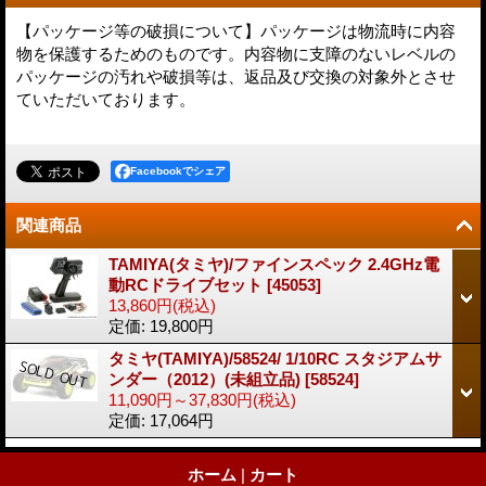
【パッケージ等の破損について】パッケージは物流時に内容
物を保護するためのものです。内容物に支障のないレベルの
パッケージの汚れや破損等は、返品及び交換の対象外とさせ
ていただいております。
Facebookでシェア
関連商品
TAMIYA(タミヤ)/ファインスペック 2.4GHz電
動RCドライブセット
[
45053
]
13,860円
(税込)
定価
:
19,800円
タミヤ(TAMIYA)/58524/ 1/10RC スタジアムサ
ンダー（2012）(未組立品)
[
58524
]
11,090円～37,830円
(税込)
定価
:
17,064円
ホーム
|
カート