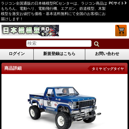
ラジコン全国通販の日本橋模型RCセンターは、ラジコン商品は
PCサイト
もちろん、電動ヘリ、電動飛行機、エアガン、鉄道模型、木製
模型を激安お値打ち価格・基本送料無料にて全国のお客様にお
届けします！
ログイン
新規登録はこちら
お問い合わせ
商品詳細
タミヤ ビッグタイヤ