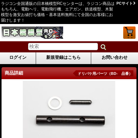
ラジコン全国通販の日本橋模型RCセンターは、ラジコン商品は
PCサイト
もちろん、電動ヘリ、電動飛行機、エアガン、鉄道模型、木製
模型を激安お値打ち価格・基本送料無料にて全国のお客様にお
届けします！
ログイン
新規登録はこちら
お問い合わせ
商品詳細
ドリパケ用パーツ（BD- 品番）