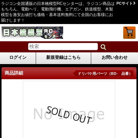
ラジコン全国通販の日本橋模型RCセンターは、ラジコン商品は
PCサイト
もちろん、電動ヘリ、電動飛行機、エアガン、鉄道模型、木製
模型を激安お値打ち価格・基本送料無料にて全国のお客様にお
届けします！
ログイン
新規登録はこちら
お問い合わせ
商品詳細
ドリパケ用パーツ（BD- 品番）