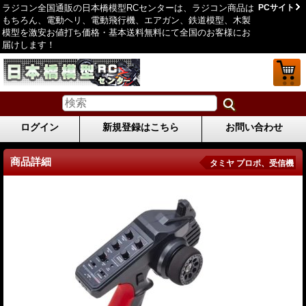
ラジコン全国通販の日本橋模型RCセンターは、ラジコン商品は
PCサイト
もちろん、電動ヘリ、電動飛行機、エアガン、鉄道模型、木製
模型を激安お値打ち価格・基本送料無料にて全国のお客様にお
届けします！
ログイン
新規登録はこちら
お問い合わせ
商品詳細
タミヤ プロポ、受信機