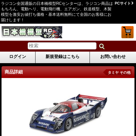
ラジコン全国通販の日本橋模型RCセンターは、ラジコン商品は
PCサイト
もちろん、電動ヘリ、電動飛行機、エアガン、鉄道模型、木製
模型を激安お値打ち価格・基本送料無料にて全国のお客様にお
届けします！
ログイン
新規登録はこちら
お問い合わせ
商品詳細
タミヤ その他