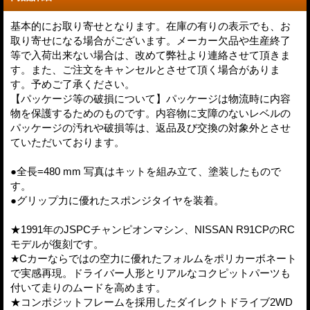
基本的にお取り寄せとなります。在庫の有りの表示でも、お
取り寄せになる場合がございます。メーカー欠品や生産終了
等で入荷出来ない場合は、改めて弊社より連絡させて頂きま
す。また、ご注文をキャンセルとさせて頂く場合がありま
す。予めご了承ください。
【パッケージ等の破損について】パッケージは物流時に内容
物を保護するためのものです。内容物に支障のないレベルの
パッケージの汚れや破損等は、返品及び交換の対象外とさせ
ていただいております。
●全長=480 mm 写真はキットを組み立て、塗装したもので
す。
●グリップ力に優れたスポンジタイヤを装着。
★1991年のJSPCチャンピオンマシン、NISSAN R91CPのRC
モデルが復刻です。
★Cカーならではの空力に優れたフォルムをポリカーボネート
で実感再現。ドライバー人形とリアルなコクピットパーツも
付いて走りのムードを高めます。
★コンポジットフレームを採用したダイレクトドライブ2WD