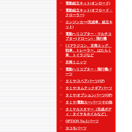
電動組立キット(オンロード)
電動組立キット(オフロード・
クローラー)
エンジンカー(完成車、組立キ
ット)
電動ヘリコプター・マルチコ
プター(ドローン)・飛行機
CCPラジコン、京商エッグ、
戦車、トレーラー、はたらく
車、トイラジなど
京商ミニッツ
電動ヘリコプター・飛行機パ
ーツ
タミヤ/スペアパーツ(SP)
タミヤ/タムテックギアパーツ
タミヤ/オプションパーツ(OP)
タミヤ/電動カーパーツその他
タミヤカスタマー（完成ボデ
ィ・タイヤ＆ホイルなど）
OPTION No.1/パーツ
ヨコモパーツ