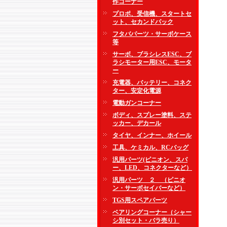
作コーナー
プロポ、受信機、スタートセ
ット、セカンドパック
フタバパーツ・サーボケース
等
サーボ、ブラシレスESC、ブ
ラシモーター用ESC、モータ
ー
充電器、バッテリー、コネク
ター、安定化電源
電動ガンコーナー
ボディ、スプレー塗料、ステ
ッカー、デカール
タイヤ、インナー、ホイール
工具、ケミカル、RCバッグ
汎用パーツ(ピニオン、スパ
ー、LED、コネクターなど）
汎用パーツ ２ （ピニオ
ン・サーボセイバーなど）
TGS用スペアパーツ
ベアリングコーナー（シャー
シ別セット・バラ売り）