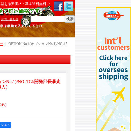
模型を激安価格・基本送料無料で
検索
:
お問い合わせ
リー
｜
OPTION No.1(オプションNo.1)/NO-17
ョンNo.1)/NO-172/開発部長暴走
種入）
税込)
okでシェア