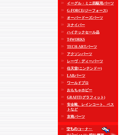
イーグル・ミニ四駆用パーツ
G-FORCE(ジーフォース)
オーバードーズパーツ
スナイパー
ハイテックセール品
T4WORKS
TECH-ARTパーツ
アクソンパーツ
レーヴ・ディーパーツ
任天堂(ニンテンドー)
LABパーツ
ワールドプロ
おもちゃホビー
GRAFIT(グラフィット)
安全靴、レインコート、ベス
トなど
京商パーツ