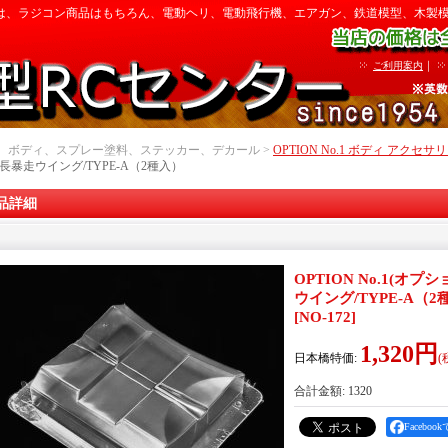
は、ラジコン商品はもちろん、電動ヘリ、電動飛行機、エアガン、鉄道模型、木製
｜
ご利用案内
｜ ボディ、スプレー塗料、ステッカー、デカール >
OPTION No.1 ボディ アクセサ
部長暴走ウイング/TYPE-A（2種入）
品詳細
OPTION No.1(オプシ
ウイング/TYPE-A（2
[
NO-172
]
1,320円
日本橋特価
:
(
合計金額
:
1320
Facebo