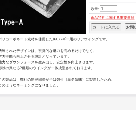
数量
:
返品特約に関する重要事項
｜
ポリカーボネート素材を使用したR/Cバギー用のリアウイングです。
洗練されたデザインは、視覚的な魅力を高めるだけでなく、
空力性能も向上させる設計となっています。
強力なダウンフォースを生み出し、安定性を向上させます。
形状の異なる2種類のウイングが一体成型されております。
この製品は、弊社の開発部長が半ば強引（暴走気味）に製造したため、
このようなネーミングになりました。