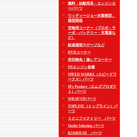
燃料・始動用具・エンジンカ
ーパーツ
ウッディージョー木製模型、
模型関係
空物用コーナー（プロポ・サ
ーボ・バッテリー・充電器な
ど）
鉄道模型/Nゲージなど
DVDコーナー
売切御免！激レアコーナー
OSエンジン各種
SPEED WARKS（スピードワ
ークス）パーツ
M's Product（エムズプロダク
ト）パーツ
WRAP-UPパーツ
TOPLINE（トップライン）パ
ーツ
ミクニファクトリー パーツ
Outlet Selection パーツ
R31HOUSE パーツ