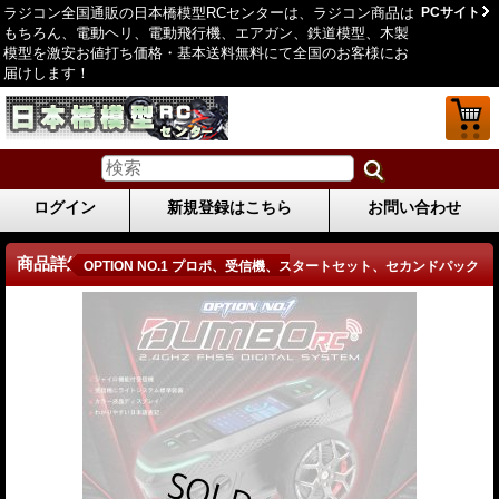
ラジコン全国通販の日本橋模型RCセンターは、ラジコン商品は
PCサイト
もちろん、電動ヘリ、電動飛行機、エアガン、鉄道模型、木製
模型を激安お値打ち価格・基本送料無料にて全国のお客様にお
届けします！
ログイン
新規登録はこちら
お問い合わせ
商品詳細
OPTION NO.1 プロポ、受信機、スタートセット、セカンドパック