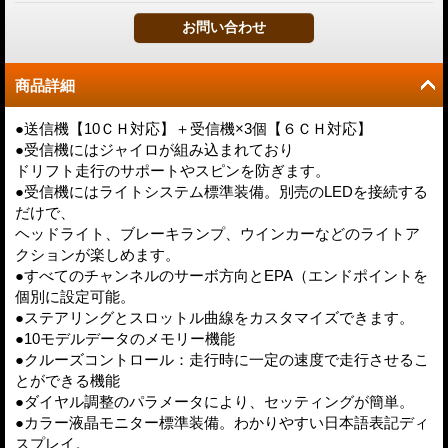
商品詳細
●送信機【10ＣＨ対応】＋受信機×3個【６ＣＨ対応】
●受信機にはジャイロが組み込まれており
ドリフト走行のサポートやスピンを防ぎます。
●受信機にはライトシステム標準装備。別売のLEDを接続する
だけで、
ヘッドライト、ブレーキランプ、ウインカーなどのライトア
クションが楽しめます。
●すべてのチャンネルのサーボ方向とEPA（エンドポイントを
個別に設定可能。
●ステアリングとスロットル曲線をカスタマイズできます。
●10モデルデータのメモリー機能
●クルーズコントロール：走行時に一定の速度で走行させるこ
とができる機能
●ダイヤル調整のパラメータにより、セッティングが簡単。
●カラー液晶モニター標準装備。わかりやすい日本語表記ディ
スプレイ。