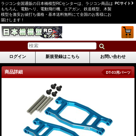
ラジコン全国通販の日本橋模型RCセンターは、ラジコン商品は
PCサイト
もちろん、電動ヘリ、電動飛行機、エアガン、鉄道模型、木製
模型を激安お値打ち価格・基本送料無料にて全国のお客様にお
届けします！
ログイン
新規登録はこちら
お問い合わせ
商品詳細
DT-03用パーツ