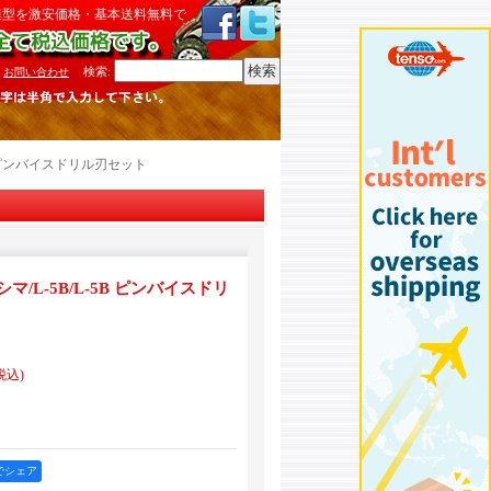
模型を激安価格・基本送料無料で
検索
:
お問い合わせ
B ピンバイスドリル刃セット
/L-5B/L-5B ピンバイスドリ
税込)
okでシェア