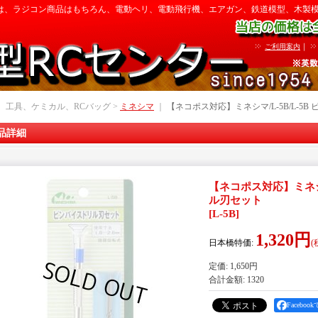
は、ラジコン商品はもちろん、電動ヘリ、電動飛行機、エアガン、鉄道模型、木製
｜
ご利用案内
｜ 工具、ケミカル、RCバッグ >
ミネシマ
｜
【ネコポス対応】ミネシマ/L-5B/L-5
品詳細
【ネコポス対応】ミネシマ
ル刃セット
[
L-5B
]
1,320円
日本橋特価
:
(
定価
:
1,650円
合計金額
:
1320
Facebo