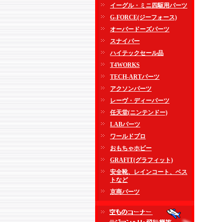
イーグル・ミニ四駆用パーツ
G-FORCE(ジーフォース)
オーバードーズパーツ
スナイパー
ハイテックセール品
T4WORKS
TECH-ARTパーツ
アクソンパーツ
レーヴ・ディーパーツ
任天堂(ニンテンドー)
LABパーツ
ワールドプロ
おもちゃホビー
GRAFIT(グラフィット)
安全靴、レインコート、ベス
トなど
京商パーツ