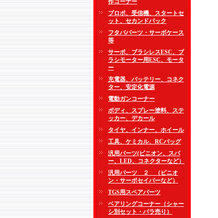
作コーナー
プロポ、受信機、スタートセ
ット、セカンドパック
フタバパーツ・サーボケース
等
サーボ、ブラシレスESC、ブ
ラシモーター用ESC、モータ
ー
充電器、バッテリー、コネク
ター、安定化電源
電動ガンコーナー
ボディ、スプレー塗料、ステ
ッカー、デカール
タイヤ、インナー、ホイール
工具、ケミカル、RCバッグ
汎用パーツ(ピニオン、スパ
ー、LED、コネクターなど）
汎用パーツ ２ （ピニオ
ン・サーボセイバーなど）
TGS用スペアパーツ
ベアリングコーナー（シャー
シ別セット・バラ売り）