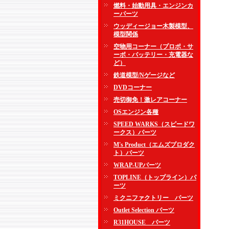
燃料・始動用具・エンジンカ
ーパーツ
ウッディージョー木製模型、
模型関係
空物用コーナー（プロポ・サ
ーボ・バッテリー・充電器な
ど）
鉄道模型/Nゲージなど
DVDコーナー
売切御免！激レアコーナー
OSエンジン各種
SPEED WARKS（スピードワ
ークス）パーツ
M's Product（エムズプロダク
ト）パーツ
WRAP-UPパーツ
TOPLINE（トップライン）パ
ーツ
ミクニファクトリー パーツ
Outlet Selection パーツ
R31HOUSE パーツ