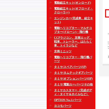
電動組立キット(オンロード)
電動組立キット(オフロード・
クローラー)
エンジンカー(完成車、組立キ
ット)
電動ヘリコプター・マルチコ
プター(ドローン)・飛行機
CCPラジコン、京商エッグ、
戦車、トレーラー、はたらく
車、トイラジなど
京商ミニッツ
電動ヘリコプター・飛行機パ
ーツ
タミヤ/スペアパーツ(SP)
タミヤ/タムテックギアパーツ
タミヤ/オプションパーツ(OP)
タミヤ/電動カーパーツその他
タミヤカスタマー（完成ボデ
ィ・タイヤ＆ホイルなど）
OPTION No.1/パーツ
ヨコモパーツ