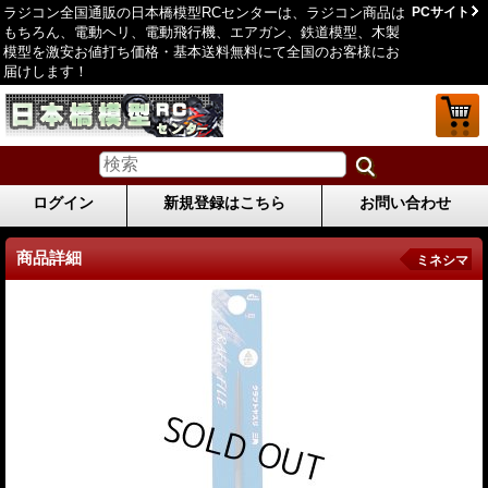
ラジコン全国通販の日本橋模型RCセンターは、ラジコン商品は
PCサイト
もちろん、電動ヘリ、電動飛行機、エアガン、鉄道模型、木製
模型を激安お値打ち価格・基本送料無料にて全国のお客様にお
届けします！
ログイン
新規登録はこちら
お問い合わせ
商品詳細
ミネシマ