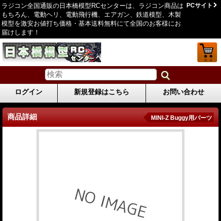
ラジコン全国通販の日本橋模型RCセンターは、ラジコン商品は
PCサイト
もちろん、電動ヘリ、電動飛行機、エアガン、鉄道模型、木製
模型を激安お値打ち価格・基本送料無料にて全国のお客様にお
届けします！
ログイン
新規登録はこちら
お問い合わせ
商品詳細
MINI-Z Buggy用パーツ