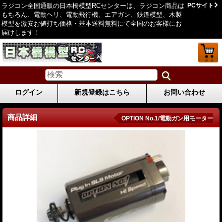
ラジコン全国通販の日本橋模型RCセンターは、ラジコン商品は
PCサイト
もちろん、電動ヘリ、電動飛行機、エアガン、鉄道模型、木製
模型を激安お値打ち価格・基本送料無料にて全国のお客様にお
届けします！
ログイン
新規登録はこちら
お問い合わせ
商品詳細
OPTION No.1/電動ガン用モーター