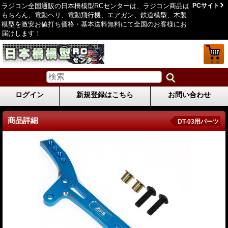
ラジコン全国通販の日本橋模型RCセンターは、ラジコン商品は
PCサイト
もちろん、電動ヘリ、電動飛行機、エアガン、鉄道模型、木製
模型を激安お値打ち価格・基本送料無料にて全国のお客様にお
届けします！
ログイン
新規登録はこちら
お問い合わせ
商品詳細
DT-03用パーツ