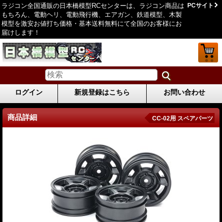
ラジコン全国通販の日本橋模型RCセンターは、ラジコン商品は
PCサイト
もちろん、電動ヘリ、電動飛行機、エアガン、鉄道模型、木製
模型を激安お値打ち価格・基本送料無料にて全国のお客様にお
届けします！
ログイン
新規登録はこちら
お問い合わせ
商品詳細
CC-02用 スペアパーツ