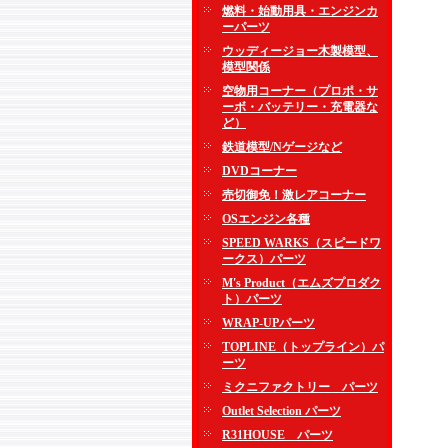
燃料・始動用具・エンジンカ
ーパーツ
ウッディージョー木製模型、
模型関係
空物用コーナー（プロポ・サ
ーボ・バッテリー・充電器な
ど）
鉄道模型/Nゲージなど
DVDコーナー
売切御免！激レアコーナー
OSエンジン各種
SPEED WARKS（スピードワ
ークス）パーツ
M's Product（エムズプロダク
ト）パーツ
WRAP-UPパーツ
TOPLINE（トップライン）パ
ーツ
ミクニファクトリー パーツ
Outlet Selection パーツ
R31HOUSE パーツ