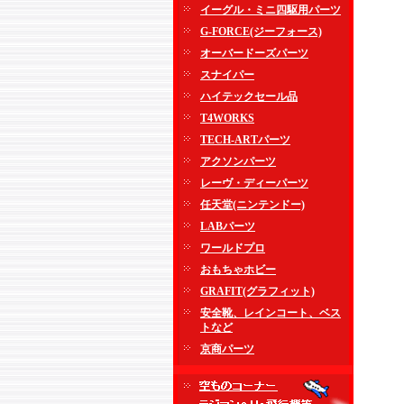
イーグル・ミニ四駆用パーツ
G-FORCE(ジーフォース)
オーバードーズパーツ
スナイパー
ハイテックセール品
T4WORKS
TECH-ARTパーツ
アクソンパーツ
レーヴ・ディーパーツ
任天堂(ニンテンドー)
LABパーツ
ワールドプロ
おもちゃホビー
GRAFIT(グラフィット)
安全靴、レインコート、ベス
トなど
京商パーツ