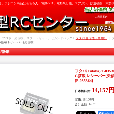
は、ラジコン商品はもちろん、電動ヘリ、電動飛行機、エアガン、鉄道模型、木製
｜
ご利用案内
｜ プロポ、受信機、スタートセット、セカンドパック >
フタバ 受信機（車用）
｜
フ
4G搭載 レシーバー(受信機)
品詳細
フタバ(Futaba)/F-03
G搭載 レシーバー(受信
[
F-035364
]
14,157
日本橋特価
:
定価
:
18,150円
合計金額
:
14520
Facebo