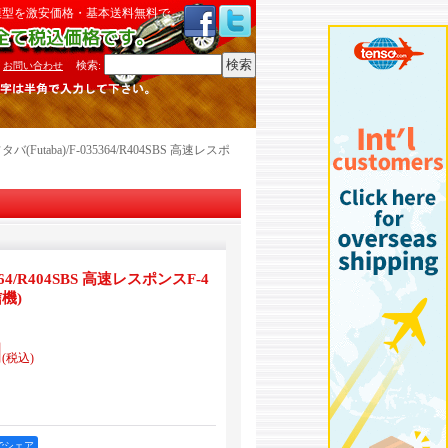
模型を激安価格・基本送料無料で
検索
:
お問い合わせ
タバ(Futaba)/F-035364/R404SBS 高速レスポ
5364/R404SBS 高速レスポンスF-4
機)
円
(税込)
okでシェア