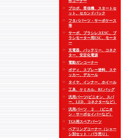
作コーナー
プロポ、受信機、スタートセ
ット、セカンドパック
フタバパーツ・サーボケース
等
サーボ、ブラシレスESC、ブ
ラシモーター用ESC、モータ
ー
充電器、バッテリー、コネク
ター、安定化電源
電動ガンコーナー
ボディ、スプレー塗料、ステ
ッカー、デカール
タイヤ、インナー、ホイール
工具、ケミカル、RCバッグ
汎用パーツ(ピニオン、スパ
ー、LED、コネクターなど）
汎用パーツ ２ （ピニオ
ン・サーボセイバーなど）
TGS用スペアパーツ
ベアリングコーナー（シャー
シ別セット・バラ売り）