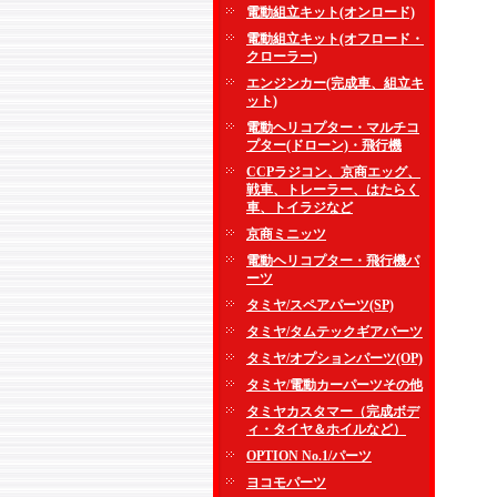
電動組立キット(オンロード)
電動組立キット(オフロード・
クローラー)
エンジンカー(完成車、組立キ
ット)
電動ヘリコプター・マルチコ
プター(ドローン)・飛行機
CCPラジコン、京商エッグ、
戦車、トレーラー、はたらく
車、トイラジなど
京商ミニッツ
電動ヘリコプター・飛行機パ
ーツ
タミヤ/スペアパーツ(SP)
タミヤ/タムテックギアパーツ
タミヤ/オプションパーツ(OP)
タミヤ/電動カーパーツその他
タミヤカスタマー（完成ボデ
ィ・タイヤ＆ホイルなど）
OPTION No.1/パーツ
ヨコモパーツ