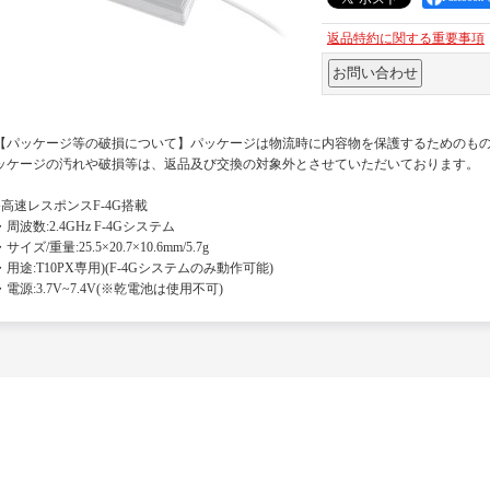
返品特約に関する重要事項
【パッケージ等の破損について】パッケージは物流時に内容物を保護するためのも
ッケージの汚れや破損等は、返品及び交換の対象外とさせていただいております。
●高速レスポンスF-4G搭載
・周波数:2.4GHz F-4Gシステム
・サイズ/重量:25.5×20.7×10.6mm/5.7g
・用途:T10PX専用)(F-4Gシステムのみ動作可能)
・電源:3.7V~7.4V(※乾電池は使用不可)