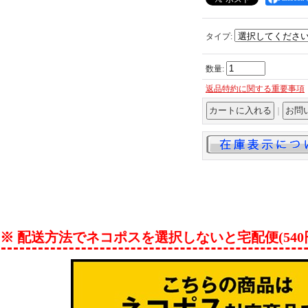
タイプ
:
数量
:
返品特約に関する重要事項
｜
※ 配送方法でネコポスを選択しないと宅配便(54