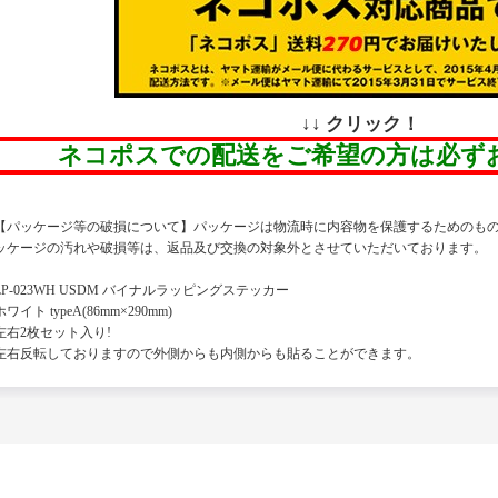
↓↓ クリック！
ネコポスでの配送をご希望の方は必ず
【パッケージ等の破損について】パッケージは物流時に内容物を保護するためのも
ッケージの汚れや破損等は、返品及び交換の対象外とさせていただいております。
LP-023WH USDM バイナルラッピングステッカー
ホワイト typeA(86mm×290mm)
左右2枚セット入り!
左右反転しておりますので外側からも内側からも貼ることができます。