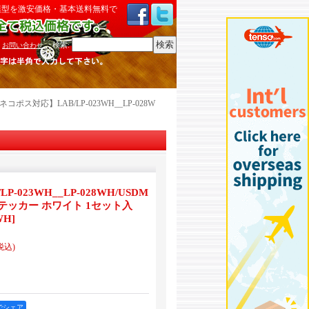
模型を激安価格・基本送料無料で
検索
:
お問い合わせ
ネコポス対応】LAB/LP-023WH__LP-028W
-023WH__LP-028WH/USDM
ッカー ホワイト 1セット入
WH
]
税込)
okでシェア