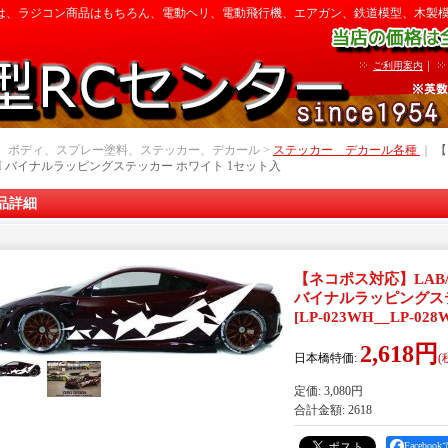
は、ラジコン商品はもちろん、電動ヘリ、電動飛行機、エアガン、鉄道模型、木製
｜
ご利用案内
｜ ボディ、スプレー塗料、ステッカー、デカール >
ステッカー デカール各種
｜
【
DM バイナルラッピングステッカー ホワイト 1セット入
品詳細
【ネコポス対応】LAB/LP
バイナルラッピングステ
[
LP-023WH__LP-028
2,618円
日本橋特価
:
(
定価
:
3,080円
合計金額
:
2618
Facebo