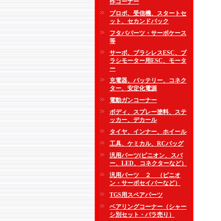
作コーナー
プロポ、受信機、スタートセ
ット、セカンドパック
フタバパーツ・サーボケース
等
サーボ、ブラシレスESC、ブ
ラシモーター用ESC、モータ
ー
充電器、バッテリー、コネク
ター、安定化電源
電動ガンコーナー
ボディ、スプレー塗料、ステ
ッカー、デカール
タイヤ、インナー、ホイール
工具、ケミカル、RCバッグ
汎用パーツ(ピニオン、スパ
ー、LED、コネクターなど）
汎用パーツ ２ （ピニオ
ン・サーボセイバーなど）
TGS用スペアパーツ
ベアリングコーナー（シャー
シ別セット・バラ売り）