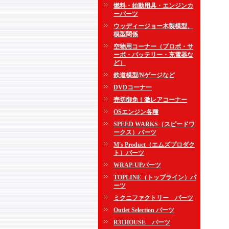
燃料・始動用具・エンジンカ
ーパーツ
ウッディージョー木製模型、
模型関係
空物用コーナー（プロポ・サ
ーボ・バッテリー・充電器な
ど）
鉄道模型/Nゲージなど
DVDコーナー
売切御免！激レアコーナー
OSエンジン各種
SPEED WARKS（スピードワ
ークス）パーツ
M's Product（エムズプロダク
ト）パーツ
WRAP-UPパーツ
TOPLINE（トップライン）パ
ーツ
ミクニファクトリー パーツ
Outlet Selection パーツ
R31HOUSE パーツ