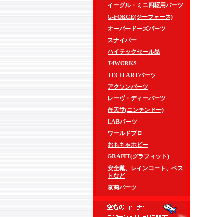
イーグル・ミニ四駆用パーツ
G-FORCE(ジーフォース)
オーバードーズパーツ
スナイパー
ハイテックセール品
T4WORKS
TECH-ARTパーツ
アクソンパーツ
レーヴ・ディーパーツ
任天堂(ニンテンドー)
LABパーツ
ワールドプロ
おもちゃホビー
GRAFIT(グラフィット)
安全靴、レインコート、ベス
トなど
京商パーツ