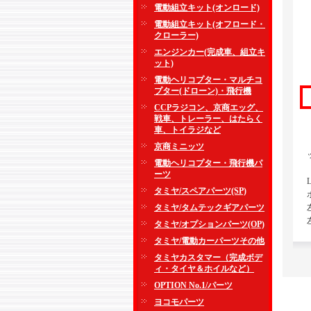
電動組立キット(オンロード)
電動組立キット(オフロード・
クローラー)
エンジンカー(完成車、組立キ
ット)
電動ヘリコプター・マルチコ
プター(ドローン)・飛行機
CCPラジコン、京商エッグ、
戦車、トレーラー、はたらく
車、トイラジなど
京商ミニッツ
電動ヘリコプター・飛行機パ
ーツ
タミヤ/スペアパーツ(SP)
タミヤ/タムテックギアパーツ
タミヤ/オプションパーツ(OP)
タミヤ/電動カーパーツその他
タミヤカスタマー（完成ボデ
ィ・タイヤ＆ホイルなど）
OPTION No.1/パーツ
ヨコモパーツ