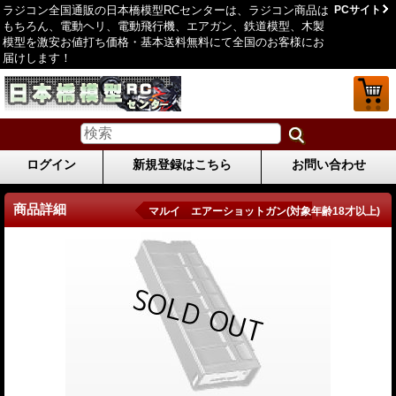
ラジコン全国通販の日本橋模型RCセンターは、ラジコン商品は
PCサイト
もちろん、電動ヘリ、電動飛行機、エアガン、鉄道模型、木製
模型を激安お値打ち価格・基本送料無料にて全国のお客様にお
届けします！
ログイン
新規登録はこちら
お問い合わせ
商品詳細
マルイ エアーショットガン(対象年齢18才以上)