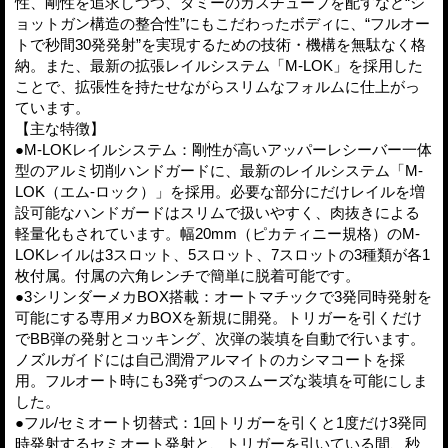
性、剛性を追求しつつ、ダミーのガスチューブを配すなど“シ
ョットガン構造の整合性”にもこだわったボディに、“フルオー
トで秒間30発発射”を実現するための技術・機構を無駄なく格
納。また、最新の拡張レイルシステム「M-LOK」を採用した
ことで、拡張性を持たせながらスリムなフォルムに仕上がっ
ています。
【主な特徴】
●M-LOKレイルシステム：剛性が高いアッパーレシーバー一体
型のアルミ切削ハンドガードに、最新のレイルシステム「M-
LOK（エム-ロック）」を採用。必要な部分にだけレイルを増
設可能なハンドガードはスリムで扱いやすく、肉抜きによる
軽量化もされています。幅20mm（ピカティニー規格）のM-
LOKレイルは3スロット、5スロット、7スロットの3種類が各1
枚付属。付属の六角レンチで簡単に脱着可能です。
●3シリンダーメカBOX搭載：オートマチックで3発同時発射を
可能にする専用メカBOXを新規に開発。トリガーを引くだけ
でBB弾の発射とコッキング、次弾の装填を自動で行います。
ノズルガイドには自己潤滑アルマイトのカシマコートを採
用。フルオート時にも3発ずつのスムーズな装填を可能にしま
した。
●フル/セミオート切替式：1回トリガーを引くと1度だけ3発同
時発射するセミオート発射と、トリガーを引いている間、秒