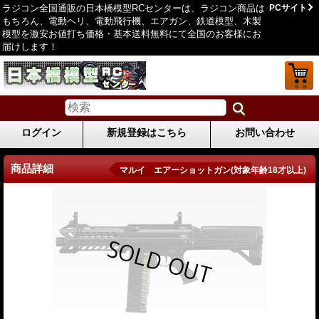
ラジコン全国通販の日本橋模型RCセンターは、ラジコン商品は
PCサイト
もちろん、電動ヘリ、電動飛行機、エアガン、鉄道模型、木製
模型を激安お値打ち価格・基本送料無料にて全国のお客様にお
届けします！
ログイン
新規登録はこちら
お問い合わせ
商品詳細
マルイ エアーショットガン(対象年齢18才以上)