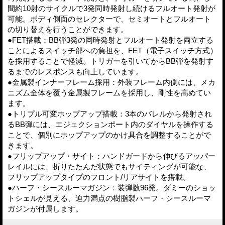
間約10射のサイクルで3発同時発射し続けるフルオート発射が
可能。ボディ側面のセレクターで、セミオートとフルオート
の切り替えを行うことができます。
●FET搭載：BB弾3発の同時発射とフルオート発射を両立する
ことによるスイッチ部への負担を、FET（電子スイッチ方式）
を採用することで軽減。トリガーを引いてからBB弾を発射す
るまでのレスポンスも向上しています。
●金属製インナーフレーム採用：外装フレーム内側には、メカ
ニズム全体を覆う金属製フレームを採用し、剛性を高めてい
ます。
●トリプル可変ホップアップ搭載：3本のバレルから発射され
るBB弾には、エジェクションポート内のダイヤルを操作する
ことで、個別にホップアップのかけ具合を調整することがで
きます。
●フリップアップ・サイト：ハンドガードから伸びるアッパー
レイルには、折りたたんだ状態でもサイティングが可能な、
フリップアップタイプのフロント/リアサイトを搭載。
●ハーフ・シースルーマガジン：装弾数96発。ダミーのショッ
トシェルが見える、迫力満点の樹脂製ハーフ・シースルーマ
ガジンが付属します。