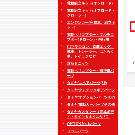
電動組立キット(オンロード)
電動組立キット(オフロード・
クローラー)
エンジンカー(完成車、組立キ
ット)
電動ヘリコプター・マルチコ
プター(ドローン)・飛行機
CCPラジコン、京商エッグ、
戦車、トレーラー、はたらく
車、トイラジなど
京商ミニッツ
電動ヘリコプター・飛行機パ
ーツ
タミヤ/スペアパーツ(SP)
タミヤ/タムテックギアパーツ
タミヤ/オプションパーツ(OP)
タミヤ/電動カーパーツその他
タミヤカスタマー（完成ボデ
ィ・タイヤ＆ホイルなど）
OPTION No.1/パーツ
ヨコモパーツ