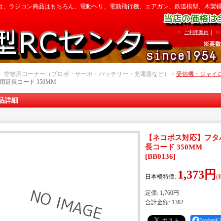
は、ラジコン商品はもちろん、電動ヘリ、電動飛行機、エアガン、鉄道模型、木製
｜
ご利用案内
｜ 空物用コーナー（プロポ・サーボ・バッテリー・充電器など） >
受信機・ジャイ
20用延長コード 350MM
品詳細
【ネコポス対応】フタバ(Fu
長コード 350MM
[
BB0136
]
1,373円
日本橋特価
:
(
定価
:
1,760円
合計金額
:
1382
Facebo