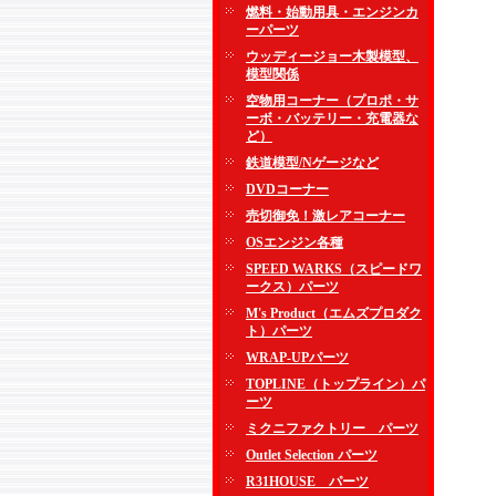
燃料・始動用具・エンジンカ
ーパーツ
ウッディージョー木製模型、
模型関係
空物用コーナー（プロポ・サ
ーボ・バッテリー・充電器な
ど）
鉄道模型/Nゲージなど
DVDコーナー
売切御免！激レアコーナー
OSエンジン各種
SPEED WARKS（スピードワ
ークス）パーツ
M's Product（エムズプロダク
ト）パーツ
WRAP-UPパーツ
TOPLINE（トップライン）パ
ーツ
ミクニファクトリー パーツ
Outlet Selection パーツ
R31HOUSE パーツ