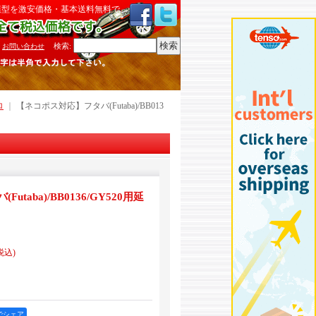
模型を激安価格・基本送料無料で
検索
:
お問い合わせ
ロ
｜
【ネコポス対応】フタバ(Futaba)/BB013
taba)/BB0136/GY520用延
税込)
okでシェア