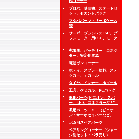
作コーナー
プロポ、受信機、スタートセ
ット、セカンドパック
フタバパーツ・サーボケース
等
サーボ、ブラシレスESC、ブ
ラシモーター用ESC、モータ
ー
充電器、バッテリー、コネク
ター、安定化電源
電動ガンコーナー
ボディ、スプレー塗料、ステ
ッカー、デカール
タイヤ、インナー、ホイール
工具、ケミカル、RCバッグ
汎用パーツ(ピニオン、スパ
ー、LED、コネクターなど）
汎用パーツ ２ （ピニオ
ン・サーボセイバーなど）
TGS用スペアパーツ
ベアリングコーナー（シャー
シ別セット・バラ売り）