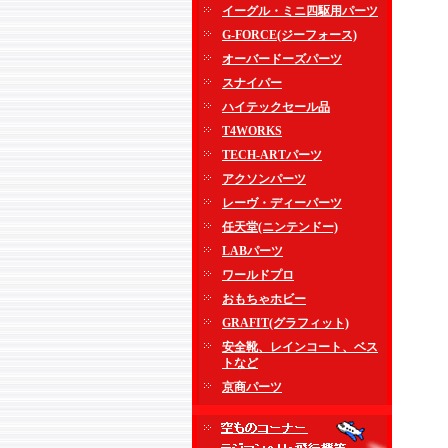
イーグル・ミニ四駆用パーツ
G-FORCE(ジーフォース)
オーバードーズパーツ
スナイパー
ハイテックセール品
T4WORKS
TECH-ARTパーツ
アクソンパーツ
レーヴ・ディーパーツ
任天堂(ニンテンドー)
LABパーツ
ワールドプロ
おもちゃホビー
GRAFIT(グラフィット)
安全靴、レインコート、ベス
トなど
京商パーツ