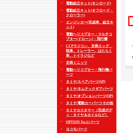
電動組立キット(オンロード)
電動組立キット(オフロード・
クローラー)
エンジンカー(完成車、組立キ
ット)
電動ヘリコプター・マルチコ
プター(ドローン)・飛行機
CCPラジコン、京商エッグ、
戦車、トレーラー、はたらく
車、トイラジなど
京商ミニッツ
電動ヘリコプター・飛行機パ
ーツ
タミヤ/スペアパーツ(SP)
タミヤ/タムテックギアパーツ
タミヤ/オプションパーツ(OP)
タミヤ/電動カーパーツその他
タミヤカスタマー（完成ボデ
ィ・タイヤ＆ホイルなど）
OPTION No.1/パーツ
ヨコモパーツ