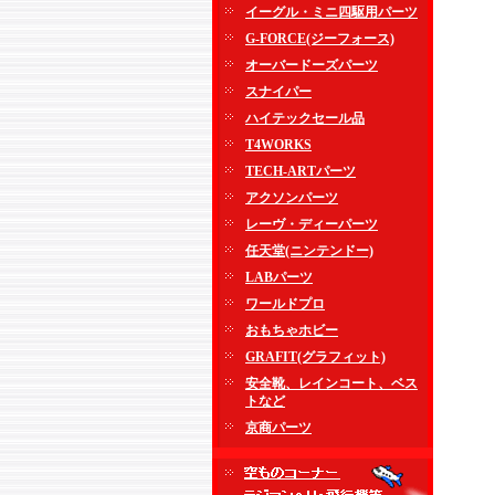
イーグル・ミニ四駆用パーツ
G-FORCE(ジーフォース)
オーバードーズパーツ
スナイパー
ハイテックセール品
T4WORKS
TECH-ARTパーツ
アクソンパーツ
レーヴ・ディーパーツ
任天堂(ニンテンドー)
LABパーツ
ワールドプロ
おもちゃホビー
GRAFIT(グラフィット)
安全靴、レインコート、ベス
トなど
京商パーツ