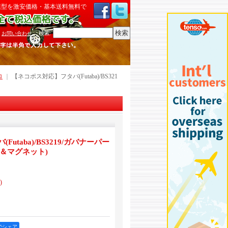
模型を激安価格・基本送料無料で
検索
:
お問い合わせ
ロ
｜
【ネコポス対応】フタバ(Futaba)/BS321
utaba)/BS3219/ガバナーパー
ー＆マグネット)
)
okでシェア