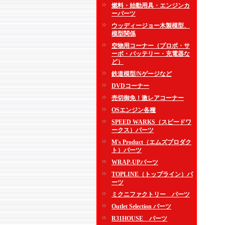
燃料・始動用具・エンジンカ
ーパーツ
ウッディージョー木製模型、
模型関係
空物用コーナー（プロポ・サ
ーボ・バッテリー・充電器な
ど）
鉄道模型/Nゲージなど
DVDコーナー
売切御免！激レアコーナー
OSエンジン各種
SPEED WARKS（スピードワ
ークス）パーツ
M's Product（エムズプロダク
ト）パーツ
WRAP-UPパーツ
TOPLINE（トップライン）パ
ーツ
ミクニファクトリー パーツ
Outlet Selection パーツ
R31HOUSE パーツ