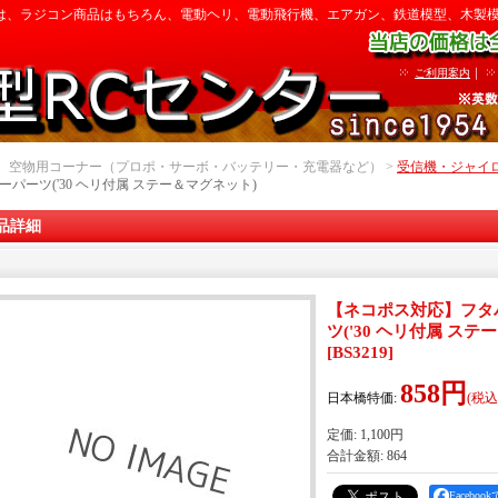
は、ラジコン商品はもちろん、電動ヘリ、電動飛行機、エアガン、鉄道模型、木製
｜
ご利用案内
｜ 空物用コーナー（プロポ・サーボ・バッテリー・充電器など） >
受信機・ジャイ
ナーパーツ('30 ヘリ付属 ステー＆マグネット)
品詳細
【ネコポス対応】フタバ(F
ツ('30 ヘリ付属 ステ
[
BS3219
]
858円
日本橋特価
:
(税込
定価
:
1,100円
合計金額
:
864
Facebo