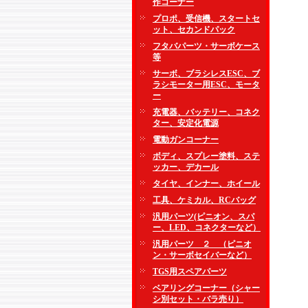
作コーナー
プロポ、受信機、スタートセ
ット、セカンドパック
フタバパーツ・サーボケース
等
サーボ、ブラシレスESC、ブ
ラシモーター用ESC、モータ
ー
充電器、バッテリー、コネク
ター、安定化電源
電動ガンコーナー
ボディ、スプレー塗料、ステ
ッカー、デカール
タイヤ、インナー、ホイール
工具、ケミカル、RCバッグ
汎用パーツ(ピニオン、スパ
ー、LED、コネクターなど）
汎用パーツ ２ （ピニオ
ン・サーボセイバーなど）
TGS用スペアパーツ
ベアリングコーナー（シャー
シ別セット・バラ売り）