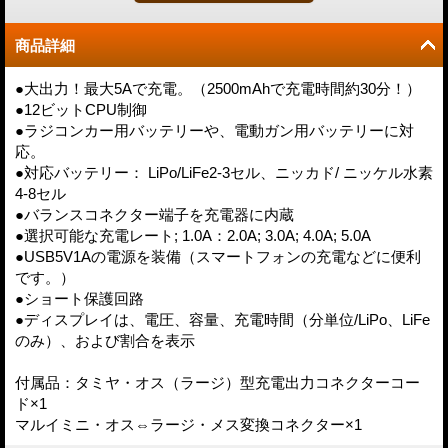
商品詳細
●大出力！最大5Aで充電。（2500mAhで充電時間約30分！）
●12ビットCPU制御
●ラジコンカー用バッテリーや、電動ガン用バッテリーに対
応。
●対応バッテリー： LiPo/LiFe2-3セル、ニッカド/ ニッケル水素
4-8セル
●バランスコネクター端子を充電器に内蔵
●選択可能な充電レート; 1.0A：2.0A; 3.0A; 4.0A; 5.0A
●USB5V1Aの電源を装備（スマートフォンの充電などに便利
です。）
●ショート保護回路
●ディスプレイは、電圧、容量、充電時間（分単位/LiPo、LiFe
のみ）、および割合を表示
付属品：タミヤ・オス（ラージ）型充電出力コネクターコー
ド×1
マルイミニ・オス⇔ラージ・メス変換コネクター×1