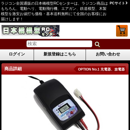
ラジコン全国通販の日本橋模型RCセンターは、ラジコン商品は
PCサイト
もちろん、電動ヘリ、電動飛行機、エアガン、鉄道模型、木製
模型を激安お値打ち価格・基本送料無料にて全国のお客様にお
届けします！
ログイン
新規登録はこちら
お問い合わせ
商品詳細
OPTION No.1 充電器、放電器