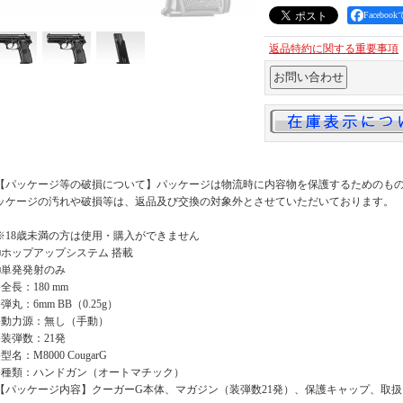
Facebo
返品特約に関する重要事項
【パッケージ等の破損について】パッケージは物流時に内容物を保護するためのも
ッケージの汚れや破損等は、返品及び交換の対象外とさせていただいております。
※18歳未満の方は使用・購入ができません
■ホップアップシステム 搭載
■単発発射のみ
●全長：180 mm
●弾丸：6mm BB（0.25g）
●動力源：無し（手動）
●装弾数：21発
●型名：M8000 CougarG
●種類：ハンドガン（オートマチック）
【パッケージ内容】クーガーG本体、マガジン（装弾数21発）、保護キャップ、取扱い説明