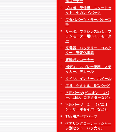
作コーナー
プロポ、受信機、スタートセ
ット、セカンドパック
フタバパーツ・サーボケース
等
サーボ、ブラシレスESC、ブ
ラシモーター用ESC、モータ
ー
充電器、バッテリー、コネク
ター、安定化電源
電動ガンコーナー
ボディ、スプレー塗料、ステ
ッカー、デカール
タイヤ、インナー、ホイール
工具、ケミカル、RCバッグ
汎用パーツ(ピニオン、スパ
ー、LED、コネクターなど）
汎用パーツ ２ （ピニオ
ン・サーボセイバーなど）
TGS用スペアパーツ
ベアリングコーナー（シャー
シ別セット・バラ売り）