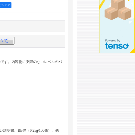
okでシェア
のです。内容物に支障のないレベルのパ
書、BB弾（0.25g/150発）、他