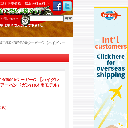
模型を激安価格・基本送料無料で
検索
:
お問い合わせ
UI)/132420/M8000クーガーG 【ハイグレー
420/M8000クーガーG 【ハイグレ
アーハンドガン(18才用モデル)
税込)