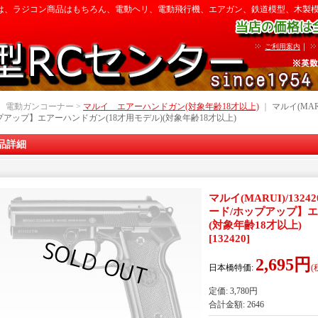
は、ラジコン商品はもちろん、電動ヘリ、電動飛行機、エアガン、鉄道模型、木製
｜
ご利用案内
｜ 電動ガンコーナー >
マルイ エアーハンドガン(対象年齢18才以上)
｜
マルイ(MAR
プアップ】エアーハンドガン(18才用モデル)(対象年齢18才以上)
品詳細
マルイ(MARUI)/132
ード/ホップアップ】エ
(対象年齢18才以上)
[
132420
]
2,695円
日本橋特価
:
(
定価
:
3,780円
合計金額
:
2646