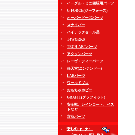
イーグル・ミニ四駆用パーツ
G-FORCE(ジーフォース)
オーバードーズパーツ
スナイパー
ハイテックセール品
T4WORKS
TECH-ARTパーツ
アクソンパーツ
レーヴ・ディーパーツ
任天堂(ニンテンドー)
LABパーツ
ワールドプロ
おもちゃホビー
GRAFIT(グラフィット)
安全靴、レインコート、ベス
トなど
京商パーツ