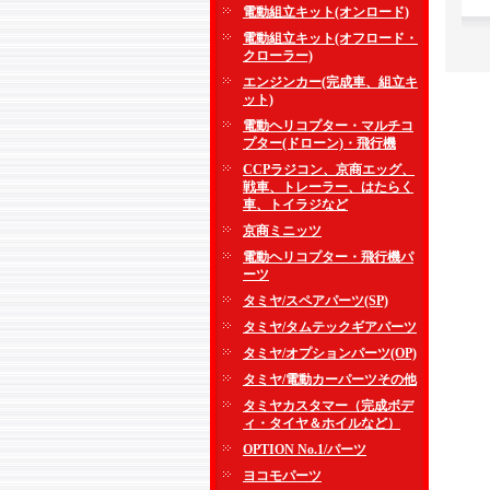
電動組立キット(オンロード)
電動組立キット(オフロード・
クローラー)
エンジンカー(完成車、組立キ
ット)
電動ヘリコプター・マルチコ
プター(ドローン)・飛行機
CCPラジコン、京商エッグ、
戦車、トレーラー、はたらく
車、トイラジなど
京商ミニッツ
電動ヘリコプター・飛行機パ
ーツ
タミヤ/スペアパーツ(SP)
タミヤ/タムテックギアパーツ
タミヤ/オプションパーツ(OP)
タミヤ/電動カーパーツその他
タミヤカスタマー（完成ボデ
ィ・タイヤ＆ホイルなど）
OPTION No.1/パーツ
ヨコモパーツ