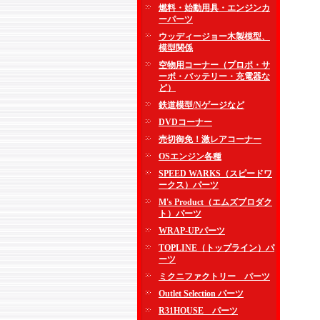
燃料・始動用具・エンジンカ
ーパーツ
ウッディージョー木製模型、
模型関係
空物用コーナー（プロポ・サ
ーボ・バッテリー・充電器な
ど）
鉄道模型/Nゲージなど
DVDコーナー
売切御免！激レアコーナー
OSエンジン各種
SPEED WARKS（スピードワ
ークス）パーツ
M's Product（エムズプロダク
ト）パーツ
WRAP-UPパーツ
TOPLINE（トップライン）パ
ーツ
ミクニファクトリー パーツ
Outlet Selection パーツ
R31HOUSE パーツ