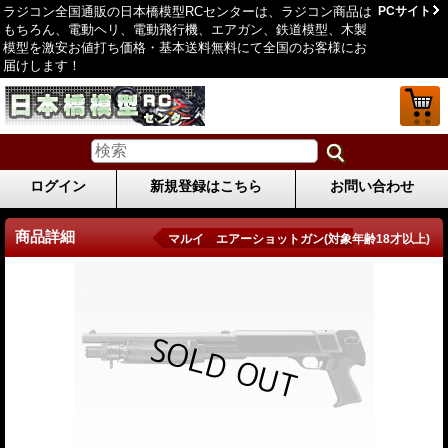
ラジコン全国通販の日本橋模型RCセンターは、ラジコン商品は
PCサイト
もちろん、電動ヘリ、電動飛行機、エアガン、鉄道模型、木製
模型を激安お値打ち価格・基本送料無料にて全国のお客様にお
届けします！
ログイン
新規登録はこちら
お問い合わせ
商品詳細
マルイ エアーショットガン(対象年齢18才以上)