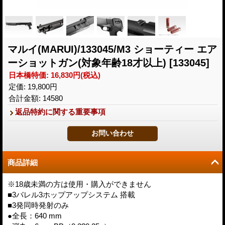
マルイ(MARUI)/133045/M3 ショーティー エア
ーショットガン(対象年齢18才以上)
[133045]
日本橋特価
:
16,830円
(税込)
定価
:
19,800円
合計金額
:
14580
返品特約に関する重要事項
商品詳細
※18歳未満の方は使用・購入ができません
■3バレル3ホップアップシステム 搭載
■3発同時発射のみ
●全長：640 mm