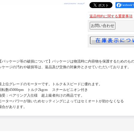
Facebo
返品特約に関する重要事項
【パッケージ等の破損について】パッケージは物流時に内容物を保護するためのも
ッケージの汚れや破損等は、返品及び交換の対象外とさせていただいております。
最上位グレードのモーターです。トルク＆スピードに優れます。
回転数45000rpm トルク2kgcm スチールピニオン付き
軸受：ベアリング入仕様 超上級者向けの商品です。
モーターパワーが強いためセッティングによってはセミオートが効かなくなる
場合があります。