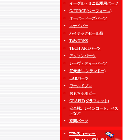
イーグル・ミニ四駆用パーツ
G-FORCE(ジーフォース)
オーバードーズパーツ
スナイパー
ハイテックセール品
T4WORKS
TECH-ARTパーツ
アクソンパーツ
レーヴ・ディーパーツ
任天堂(ニンテンドー)
LABパーツ
ワールドプロ
おもちゃホビー
GRAFIT(グラフィット)
安全靴、レインコート、ベス
トなど
京商パーツ