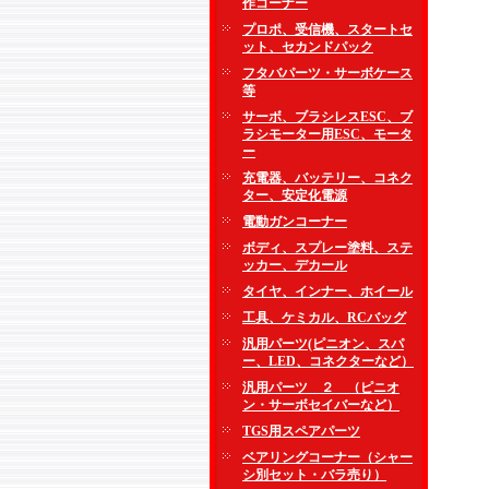
作コーナー
プロポ、受信機、スタートセ
ット、セカンドパック
フタバパーツ・サーボケース
等
サーボ、ブラシレスESC、ブ
ラシモーター用ESC、モータ
ー
充電器、バッテリー、コネク
ター、安定化電源
電動ガンコーナー
ボディ、スプレー塗料、ステ
ッカー、デカール
タイヤ、インナー、ホイール
工具、ケミカル、RCバッグ
汎用パーツ(ピニオン、スパ
ー、LED、コネクターなど）
汎用パーツ ２ （ピニオ
ン・サーボセイバーなど）
TGS用スペアパーツ
ベアリングコーナー（シャー
シ別セット・バラ売り）