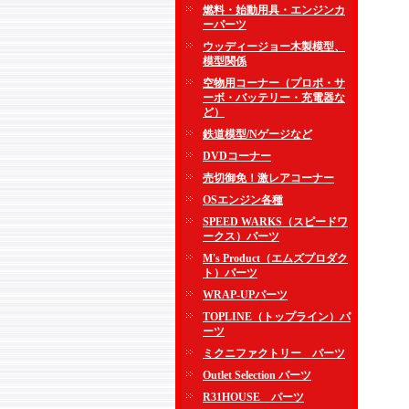
燃料・始動用具・エンジンカ
ーパーツ
ウッディージョー木製模型、
模型関係
空物用コーナー（プロポ・サ
ーボ・バッテリー・充電器な
ど）
鉄道模型/Nゲージなど
DVDコーナー
売切御免！激レアコーナー
OSエンジン各種
SPEED WARKS（スピードワ
ークス）パーツ
M's Product（エムズプロダク
ト）パーツ
WRAP-UPパーツ
TOPLINE（トップライン）パ
ーツ
ミクニファクトリー パーツ
Outlet Selection パーツ
R31HOUSE パーツ