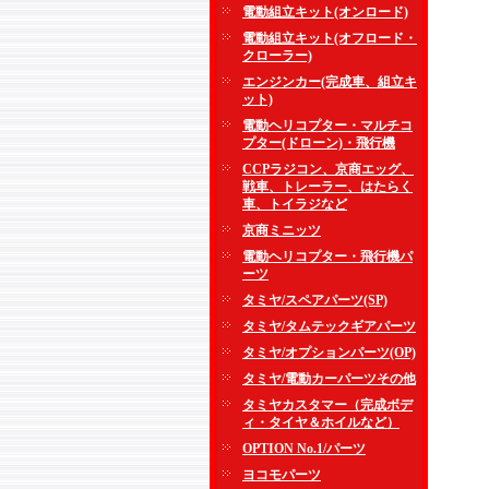
電動組立キット(オンロード)
電動組立キット(オフロード・
クローラー)
エンジンカー(完成車、組立キ
ット)
電動ヘリコプター・マルチコ
プター(ドローン)・飛行機
CCPラジコン、京商エッグ、
戦車、トレーラー、はたらく
車、トイラジなど
京商ミニッツ
電動ヘリコプター・飛行機パ
ーツ
タミヤ/スペアパーツ(SP)
タミヤ/タムテックギアパーツ
タミヤ/オプションパーツ(OP)
タミヤ/電動カーパーツその他
タミヤカスタマー（完成ボデ
ィ・タイヤ＆ホイルなど）
OPTION No.1/パーツ
ヨコモパーツ