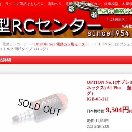
は、ラジコン商品はもちろん、電動ヘリ、電動飛行機、エアガン、鉄道模型、木製
｜
ご利用案内
｜ 電動ガンコーナー >
OPTION No.1/電動ガン用モーター
｜
OPTION No.1(オプションN
イトルク/回転タイプ（ロング）
品詳細
OPTION No.1(オプショ
ネックス) A1 Plu
グ）
[
GB-05-21
]
9,504円
日本橋特価
:
(
定価
:
11,664円
合計金額
:
9331