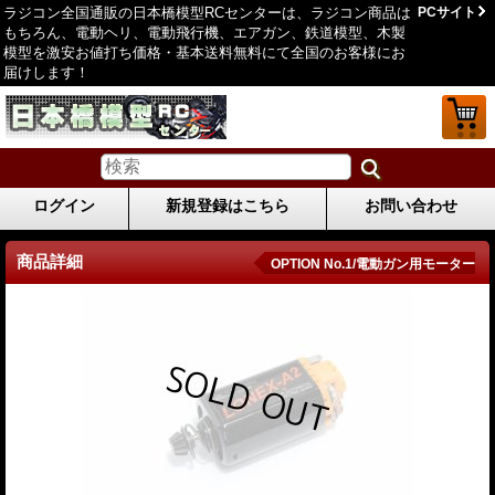
ラジコン全国通販の日本橋模型RCセンターは、ラジコン商品は
PCサイト
もちろん、電動ヘリ、電動飛行機、エアガン、鉄道模型、木製
模型を激安お値打ち価格・基本送料無料にて全国のお客様にお
届けします！
ログイン
新規登録はこちら
お問い合わせ
商品詳細
OPTION No.1/電動ガン用モーター