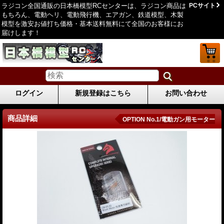
ラジコン全国通販の日本橋模型RCセンターは、ラジコン商品は
PCサイト
もちろん、電動ヘリ、電動飛行機、エアガン、鉄道模型、木製
模型を激安お値打ち価格・基本送料無料にて全国のお客様にお
届けします！
ログイン
新規登録はこちら
お問い合わせ
商品詳細
OPTION No.1/電動ガン用モーター