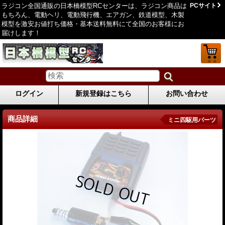
ラジコン全国通販の日本橋模型RCセンターは、ラジコン商品は
PCサイト
もちろん、電動ヘリ、電動飛行機、エアガン、鉄道模型、木製
模型を激安お値打ち価格・基本送料無料にて全国のお客様にお
届けします！
ログイン
新規登録はこちら
お問い合わせ
商品詳細
ミニ四駆用パーツ