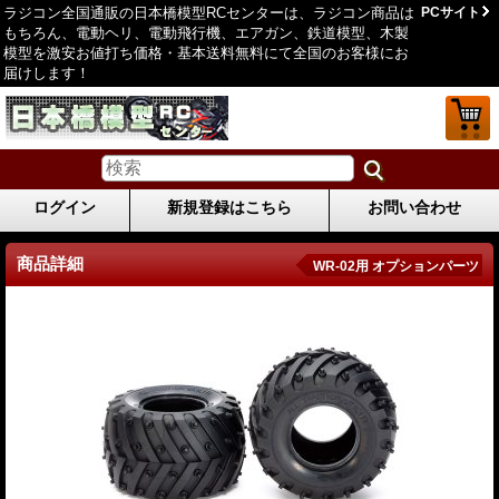
ラジコン全国通販の日本橋模型RCセンターは、ラジコン商品は
PCサイト
もちろん、電動ヘリ、電動飛行機、エアガン、鉄道模型、木製
模型を激安お値打ち価格・基本送料無料にて全国のお客様にお
届けします！
ログイン
新規登録はこちら
お問い合わせ
商品詳細
WR-02用 オプションパーツ