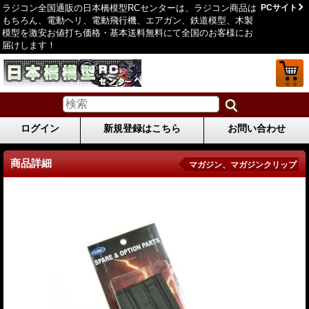
ラジコン全国通販の日本橋模型RCセンターは、ラジコン商品は
PCサイト
もちろん、電動ヘリ、電動飛行機、エアガン、鉄道模型、木製
模型を激安お値打ち価格・基本送料無料にて全国のお客様にお
届けします！
ログイン
新規登録はこちら
お問い合わせ
商品詳細
マガジン、マガジンクリップ