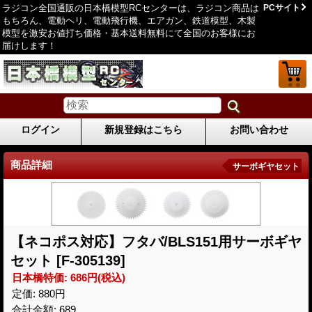
ラジコン全国通販の日本橋模型RCセンターは、ラジコン商品は
PCサイト
もちろん、電動ヘリ、電動飛行機、エアガン、鉄道模型、木製
模型を激安お値打ち価格・基本送料無料にて全国のお客様にお
届けします！
ログイン
新規登録はこちら
お問い合わせ
商品詳細
サーボギヤセット
【ネコポス対応】フタバ/BLS151用サーボギヤ
セット
[F-305139]
日本橋特価
:
686円
(税込)
定価
:
880円
合計金額
:
689