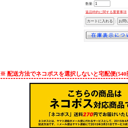
数量
:
返品特約に関する重要事項
｜
※ 配送方法でネコポスを選択しないと宅配便(54