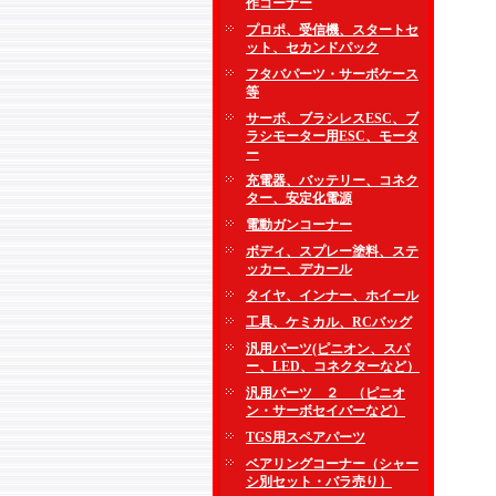
作コーナー
プロポ、受信機、スタートセ
ット、セカンドパック
フタバパーツ・サーボケース
等
サーボ、ブラシレスESC、ブ
ラシモーター用ESC、モータ
ー
充電器、バッテリー、コネク
ター、安定化電源
電動ガンコーナー
ボディ、スプレー塗料、ステ
ッカー、デカール
タイヤ、インナー、ホイール
工具、ケミカル、RCバッグ
汎用パーツ(ピニオン、スパ
ー、LED、コネクターなど）
汎用パーツ ２ （ピニオ
ン・サーボセイバーなど）
TGS用スペアパーツ
ベアリングコーナー（シャー
シ別セット・バラ売り）