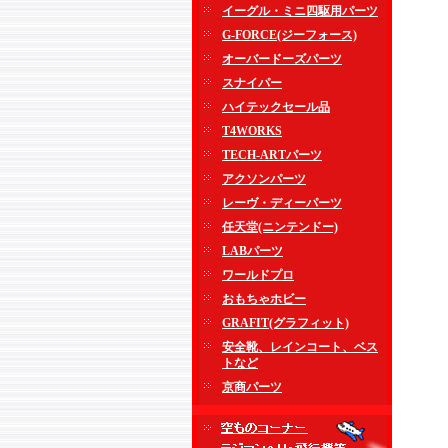
イーグル・ミニ四駆用パーツ
G-FORCE(ジーフォース)
オーバードーズパーツ
スナイパー
ハイテックセール品
T4WORKS
TECH-ARTパーツ
アクソンパーツ
レーヴ・ディーパーツ
任天堂(ニンテンドー)
LABパーツ
ワールドプロ
おもちゃホビー
GRAFIT(グラフィット)
安全靴、レインコート、ベス
トなど
京商パーツ