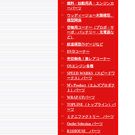
燃料・始動用具・エンジンカ
ーパーツ
ウッディージョー木製模型、
模型関係
空物用コーナー（プロポ・サ
ーボ・バッテリー・充電器な
ど）
鉄道模型/Nゲージなど
DVDコーナー
売切御免！激レアコーナー
OSエンジン各種
SPEED WARKS（スピードワ
ークス）パーツ
M's Product（エムズプロダク
ト）パーツ
WRAP-UPパーツ
TOPLINE（トップライン）パ
ーツ
ミクニファクトリー パーツ
Outlet Selection パーツ
R31HOUSE パーツ