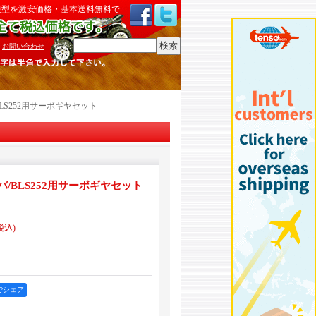
模型を激安価格・基本送料無料で
検索
:
お問い合わせ
LS252用サーボギヤセット
/BLS252用サーボギヤセット
税込)
okでシェア