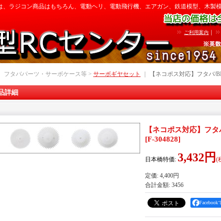
は、ラジコン商品はもちろん、電動ヘリ、電動飛行機、エアガン、鉄道模型、木製
｜
ご利用案内
｜ フタバパーツ・サーボケース等 >
サーボギヤセット
｜
【ネコポス対応】フタバ/B
品詳細
【ネコポス対応】フタバ
[
F-304828
]
3,432円
日本橋特価
:
(
定価
:
4,400円
合計金額
:
3456
Facebo