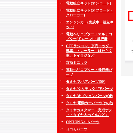
電動組立キット(オンロード)
電動組立キット(オフロード・
クローラー)
エンジンカー(完成車、組立キ
ット)
電動ヘリコプター・マルチコ
プター(ドローン)・飛行機
CCPラジコン、京商エッグ、
戦車、トレーラー、はたらく
車、トイラジなど
京商ミニッツ
電動ヘリコプター・飛行機パ
ーツ
タミヤ/スペアパーツ(SP)
タミヤ/タムテックギアパーツ
タミヤ/オプションパーツ(OP)
タミヤ/電動カーパーツその他
タミヤカスタマー（完成ボデ
ィ・タイヤ＆ホイルなど）
OPTION No.1/パーツ
ヨコモパーツ