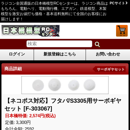
ラジコン全国通販の日本橋模型RCセンターは、ラジコン商品は
PCサイト
もちろん、電動ヘリ、電動飛行機、エアガン、鉄道模型、木製
模型を激安お値打ち価格・基本送料無料にて全国のお客様にお
届けします！
ログイン
新規登録はこちら
お問い合わせ
商品詳細
サーボギヤセット
【ネコポス対応】フタバ/S3305用サーボギヤ
セット
[F-303067]
日本橋特価
:
2,574円
(税込)
定価
:
3,300円
合計金額
:
2592