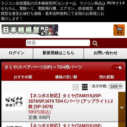
ラジコン全国通販の日本橋模型RCセンターは、ラジコン商品は
PCサイト
もちろん、電動ヘリ、電動飛行機、エアガン、鉄道模型、木製
模型を激安お値打ち価格・基本送料無料にて全国のお客様にお
届けします！
ログイン
新規登録はこちら
お問い合わせ
タミヤ/スペアパーツ(SP) > TD4用パーツ
一覧
おすすめ順
価格の安い順
売れ筋順
表示件数
:
【ネコポス対応】タミヤ(TAMIYA)/SP-
1674/SP.1674 TD4 Cパーツ (アップライト) 2
枚
[SP-1674]
585円
(税込)
定価
:
836円
【ネコポス対応】タミヤ(TAMIYA)/SP-