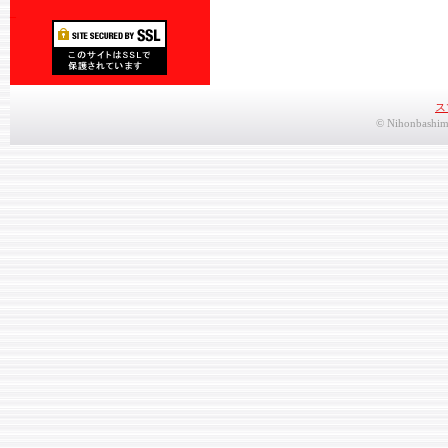
_
ス
© Nihonbashimo