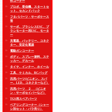
作コーナー
プロポ、受信機、スタートセ
ット、セカンドパック
フタバパーツ・サーボケース
等
サーボ、ブラシレスESC、ブ
ラシモーター用ESC、モータ
ー
充電器、バッテリー、コネク
ター、安定化電源
電動ガンコーナー
ボディ、スプレー塗料、ステ
ッカー、デカール
タイヤ、インナー、ホイール
工具、ケミカル、RCバッグ
汎用パーツ(ピニオン、スパ
ー、LED、コネクターなど）
汎用パーツ ２ （ピニオ
ン・サーボセイバーなど）
TGS用スペアパーツ
ベアリングコーナー（シャー
シ別セット・バラ売り）