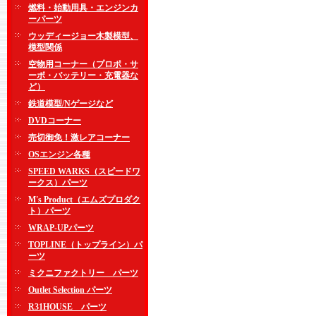
燃料・始動用具・エンジンカ
ーパーツ
ウッディージョー木製模型、
模型関係
空物用コーナー（プロポ・サ
ーボ・バッテリー・充電器な
ど）
鉄道模型/Nゲージなど
DVDコーナー
売切御免！激レアコーナー
OSエンジン各種
SPEED WARKS（スピードワ
ークス）パーツ
M's Product（エムズプロダク
ト）パーツ
WRAP-UPパーツ
TOPLINE（トップライン）パ
ーツ
ミクニファクトリー パーツ
Outlet Selection パーツ
R31HOUSE パーツ