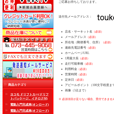
ご応募お待ちしております。
送付先メールアドレス：
店名・サーキット名
（必須）
メールアドレス
（必須）
所在地（郵便番号、住所）
（必須）
連絡先電話番号
（必須）
ホームページURL
1周最大長
（必須）
走行可能車種
（必須）
利用料金
（必須）
営業時間
（必須）
定休日
（必須）
商品カテゴリ
アピールポイント（100文字程度ま
画像（3点まで）
ヨコモ ドリフトカー(ドリフ
トパッケージ、イチロクM)
※ 必須項目が足りない場合、受付できませ
電動入門完成車(オンロード)
電動入門完成車(オフロード)