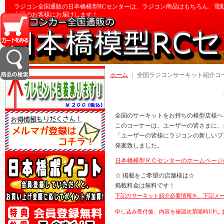
ラジコン全国通販の日本橋模型RCセンターは、ラジコン商品はもちろん、電
全国のお客様にお届けします！
ホーム
｜
全国ラジコンサーキット紹介コ
全国のサーキットをお持ちの模型店様へ
このコーナーは、ユーザーの皆さまに、
「ユーザーの皆様にラジコンの新しいプ
発案致しました。
日本橋模型ＲＣセンターのホームページ
☆ 掲載をご希望の店舗様は☆
掲載料金は無料です！
下記のサーキット紹介必要情報を、下記メ
申し込み受付後、内容を確認次第随時UPし