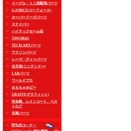
イーグル・ミニ四駆用パーツ
G-FORCE(ジーフォース)
オーバードーズパーツ
スナイパー
ハイテックセール品
T4WORKS
TECH-ARTパーツ
アクソンパーツ
レーヴ・ディーパーツ
任天堂(ニンテンドー)
LABパーツ
ワールドプロ
おもちゃホビー
GRAFIT(グラフィット)
安全靴、レインコート、ベス
トなど
京商パーツ