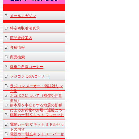
メールマガジン
特定商取引法表示
商品登録案内
各種情報
商品検索
愛車ご自慢コーナー
ラジコン Q&Aコーナー
ラジコン メーカー・雑誌社リン
ク集
ネコポスについて（補償や注意
事項)
熊本県を中心とする地震の影響
によるお荷物のお届け遅延につ
電動カー/組立キット フルセット
いて
電動カー/組立キット ミドルセッ
トの内容
電動カー/組立キット スーパーセ