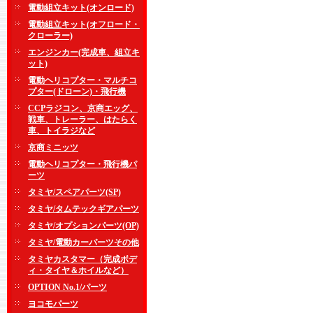
電動組立キット(オンロード)
電動組立キット(オフロード・
クローラー)
エンジンカー(完成車、組立キ
ット)
電動ヘリコプター・マルチコ
プター(ドローン)・飛行機
CCPラジコン、京商エッグ、
戦車、トレーラー、はたらく
車、トイラジなど
京商ミニッツ
電動ヘリコプター・飛行機パ
ーツ
タミヤ/スペアパーツ(SP)
タミヤ/タムテックギアパーツ
タミヤ/オプションパーツ(OP)
タミヤ/電動カーパーツその他
タミヤカスタマー（完成ボデ
ィ・タイヤ＆ホイルなど）
OPTION No.1/パーツ
ヨコモパーツ